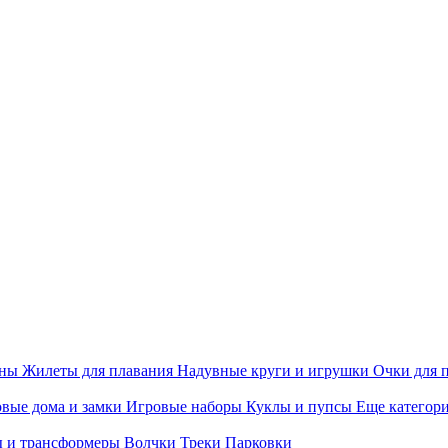
ины
Жилеты для плавания
Надувные круги и игрушки
Очки для 
вые дома и замки
Игровые наборы
Куклы и пупсы
Еще категор
 и трансформеры
Волчки
Треки
Парковки