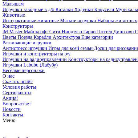
Малышам
Игрушки заводные в д/б
Каталки
Ходунки
Карусели
Музыкаль
Животные
Интерактивные животные
Мягкие игрушки
Наборы животных
Конструкторы
iM.Master
Майнкрафт
Сити
Ниндзяго
Гарри Поттер
Динозавр
С
Цветы
Поезда
Корабли
Архитектура
Еще категории
Развивающие игрушки
Антистресс игрушки
Игры для всей семьи
Доски для рисовани
Игрушки и конструкторы на р/у
Игрушки на радиоуправлении
Конструкторы на радиоуправле
Игрушки Labubu (Лабубу)
Весёлые персонажи
О нас
Скачать прайс
Условия работы
Сертификаты
Акция!
Вопрос-ответ
Новости
Контакты
Меню