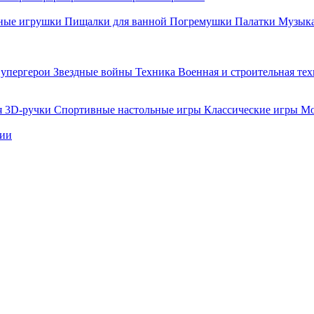
ные игрушки
Пищалки для ванной
Погремушки
Палатки
Музыка
упергерои
Звездные войны
Техника
Военная и строительная те
я
3D-ручки
Спортивные настольные игры
Классические игры
Мо
нии