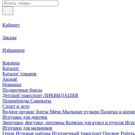
Кабинет
Заказы
Избранное
Корзина
Каталог
Каталог товаров
Акция!
Новинки
Подарочные боксы
Детский транспорт ЛИКВИДАЦИЯ
Пенниборды
Самокаты
Спорт и лето
Водное оружие
Зонты
Мячи
Мыльные пузыри
Палатки и корз
Игрушки для девочек
Зверушки, фигурки, питомцы
Коляски для кукол и пупсов
Игро
Игрушки для мальчиков
Герои
Игровые наборы
Игрушечный транспорт
Оружие
Роботы