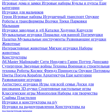
Игровые дома и замки
Игровые наборы
Куклы и пупсы
Еще
категории
Игрушки для мальчиков
Герои
Игровые наборы
Игрушечный транспорт
Оружие
Роботы и трансформеры
Волчки
Треки
Парковки
Малышам
Игрушки заводные в д/б
Каталки
Ходунки
Карусели
Музыкальные игрушки
Пищалки для ванной
Погремушки
Палатки
Музыкальные инструменты
Развивающие игрушки
Животные
Интерактивные животные
Мягкие игрушки
Наборы
животных
Конструкторы
iM.Master
Майнкрафт
Сити
Ниндзяго
Гарри Поттер
Динозавр
Супергерои
Звездные войны
Техника
Военная и строительная
техника
Роботы
Космос
Френдз
Принцессы
Оружие
Питомцы
Цветы
Поезда
Корабли
Архитектура
Еще категории
Развивающие игрушки
Антистресс игрушки
Игры для всей семьи
Доски для
рисования
3D-ручки
Спортивные настольные игры
Классические игры
Монополия
Наборы для творчества
Слаймы
Пластилин
Игрушки и конструкторы на р/у
Игрушки на радиоуправлении
Конструкторы на
радиоуправлении