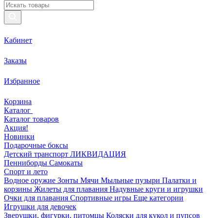
Кабинет
Заказы
Избранное
Корзина
Каталог
Каталог товаров
Акция!
Новинки
Подарочные боксы
Детский транспорт ЛИКВИДАЦИЯ
Пенниборды
Самокаты
Спорт и лето
Водное оружие
Зонты
Мячи
Мыльные пузыри
Палатки и
корзины
Жилеты для плавания
Надувные круги и игрушки
Очки для плавания
Спортивные игры
Еще категории
Игрушки для девочек
Зверушки, фигурки, питомцы
Коляски для кукол и пупсов