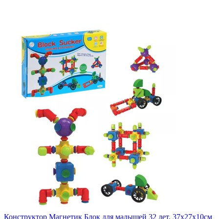
Конструктор Магнетик Блок для малышей 32 дет. 37х27х10см