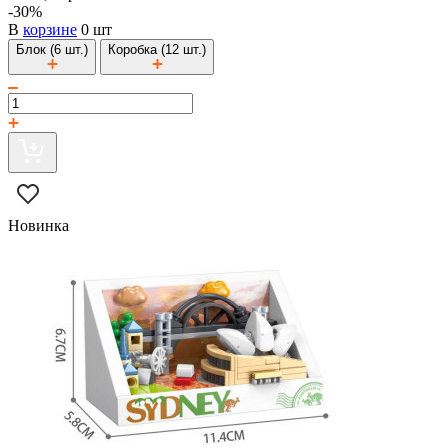
-30%
В
корзине
0 шт
Блок (6 шт.)
Коробка (12 шт.)
Новинка