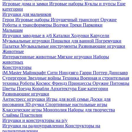
Игровые дома и замки
Игровые наборы
Куклы и пупсы
Еще
категории
Игрушки для мальчиков
Герои
Игровые наборы
Игрушечный транспорт
Оружие
Роботы и трансформеры
Волчки
Треки
Парковки
Малышам
Игрушки заводные в д/б
Каталки
Ходунки
Карусели
Музыкальные игрушки
Пищалки для ванной
Погремушки
Палатки
Музыкальные инструменты
Развивающие игрушки
Животные
Интерактивные животные
Мягкие игрушки
Наборы
животных
Конструкторы
iM.Master
Майнкрафт
Сити
Ниндзяго
Гарри Поттер
Динозавр
Супергерои
Звездные войны
Техника
Военная и строительная
техника
Роботы
Космос
Френдз
Принцессы
Оружие
Питомцы
Цветы
Поезда
Корабли
Архитектура
Еще категории
Развивающие игрушки
Антистресс игрушки
Игры для всей семьи
Доски для
рисования
3D-ручки
Спортивные настольные игры
Классические игры
Монополия
Наборы для творчества
Слаймы
Пластилин
Игрушки и конструкторы на р/у
Игрушки на радиоуправлении
Конструкторы на
радиоуправлении