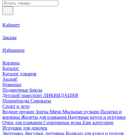
Кабинет
Заказы
Избранное
Корзина
Каталог
Каталог товаров
Акция!
Новинки
Подарочные боксы
Детский транспорт ЛИКВИДАЦИЯ
Пенниборды
Самокаты
Спорт и лето
Водное оружие
Зонты
Мячи
Мыльные пузыри
Палатки и
корзины
Жилеты для плавания
Надувные круги и игрушки
Очки для плавания
Спортивные игры
Еще категории
Игрушки для девочек
Зверушки, фигурки, питомцы
Коляски для кукол и пупсов