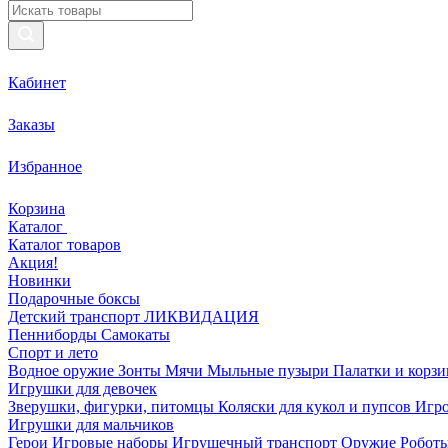
Кабинет
Заказы
Избранное
Корзина
Каталог
Каталог товаров
Акция!
Новинки
Подарочные боксы
Детский транспорт ЛИКВИДАЦИЯ
Пенниборды
Самокаты
Спорт и лето
Водное оружие
Зонты
Мячи
Мыльные пузыри
Палатки и корз
Игрушки для девочек
Зверушки, фигурки, питомцы
Коляски для кукол и пупсов
Игро
Игрушки для мальчиков
Герои
Игровые наборы
Игрушечный транспорт
Оружие
Роботы