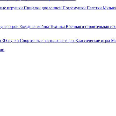
ные игрушки
Пищалки для ванной
Погремушки
Палатки
Музыка
упергерои
Звездные войны
Техника
Военная и строительная те
я
3D-ручки
Спортивные настольные игры
Классические игры
Мо
нии