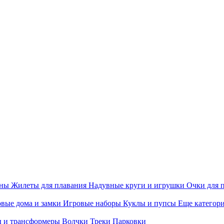
ины
Жилеты для плавания
Надувные круги и игрушки
Очки для 
вые дома и замки
Игровые наборы
Куклы и пупсы
Еще категор
 и трансформеры
Волчки
Треки
Парковки