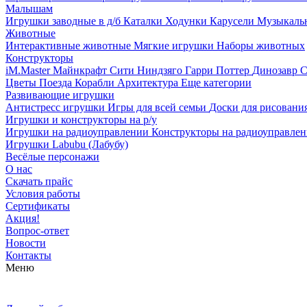
Малышам
Игрушки заводные в д/б
Каталки
Ходунки
Карусели
Музыкаль
Животные
Интерактивные животные
Мягкие игрушки
Наборы животных
Конструкторы
iM.Master
Майнкрафт
Сити
Ниндзяго
Гарри Поттер
Динозавр
С
Цветы
Поезда
Корабли
Архитектура
Еще категории
Развивающие игрушки
Антистресс игрушки
Игры для всей семьи
Доски для рисовани
Игрушки и конструкторы на р/у
Игрушки на радиоуправлении
Конструкторы на радиоуправле
Игрушки Labubu (Лабубу)
Весёлые персонажи
О нас
Скачать прайс
Условия работы
Сертификаты
Акция!
Вопрос-ответ
Новости
Контакты
Меню