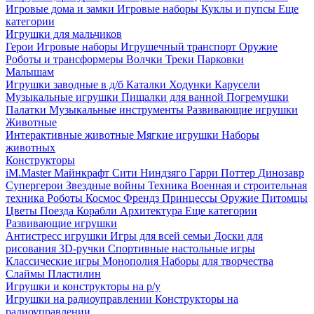
Игровые дома и замки
Игровые наборы
Куклы и пупсы
Еще
категории
Игрушки для мальчиков
Герои
Игровые наборы
Игрушечный транспорт
Оружие
Роботы и трансформеры
Волчки
Треки
Парковки
Малышам
Игрушки заводные в д/б
Каталки
Ходунки
Карусели
Музыкальные игрушки
Пищалки для ванной
Погремушки
Палатки
Музыкальные инструменты
Развивающие игрушки
Животные
Интерактивные животные
Мягкие игрушки
Наборы
животных
Конструкторы
iM.Master
Майнкрафт
Сити
Ниндзяго
Гарри Поттер
Динозавр
Супергерои
Звездные войны
Техника
Военная и строительная
техника
Роботы
Космос
Френдз
Принцессы
Оружие
Питомцы
Цветы
Поезда
Корабли
Архитектура
Еще категории
Развивающие игрушки
Антистресс игрушки
Игры для всей семьи
Доски для
рисования
3D-ручки
Спортивные настольные игры
Классические игры
Монополия
Наборы для творчества
Слаймы
Пластилин
Игрушки и конструкторы на р/у
Игрушки на радиоуправлении
Конструкторы на
радиоуправлении