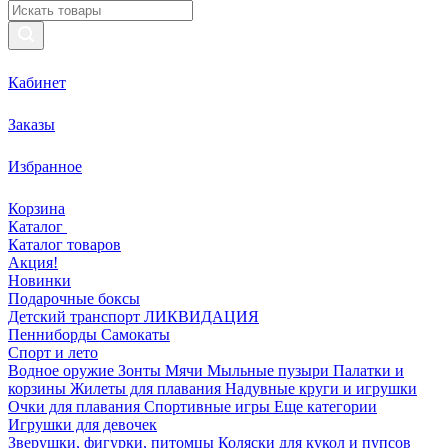
Кабинет
Заказы
Избранное
Корзина
Каталог
Каталог товаров
Акция!
Новинки
Подарочные боксы
Детский транспорт ЛИКВИДАЦИЯ
Пенниборды
Самокаты
Спорт и лето
Водное оружие
Зонты
Мячи
Мыльные пузыри
Палатки и
корзины
Жилеты для плавания
Надувные круги и игрушки
Очки для плавания
Спортивные игры
Еще категории
Игрушки для девочек
Зверушки, фигурки, питомцы
Коляски для кукол и пупсов