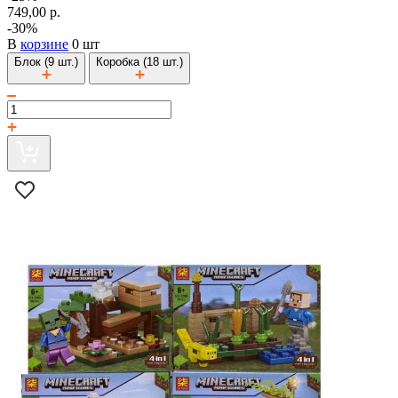
749,00 р.
-30%
В
корзине
0 шт
Блок (9 шт.)
Коробка (18 шт.)