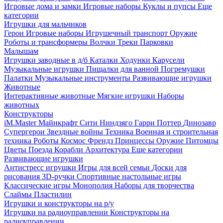
Игровые дома и замки
Игровые наборы
Куклы и пупсы
Еще
категории
Игрушки для мальчиков
Герои
Игровые наборы
Игрушечный транспорт
Оружие
Роботы и трансформеры
Волчки
Треки
Парковки
Малышам
Игрушки заводные в д/б
Каталки
Ходунки
Карусели
Музыкальные игрушки
Пищалки для ванной
Погремушки
Палатки
Музыкальные инструменты
Развивающие игрушки
Животные
Интерактивные животные
Мягкие игрушки
Наборы
животных
Конструкторы
iM.Master
Майнкрафт
Сити
Ниндзяго
Гарри Поттер
Динозавр
Супергерои
Звездные войны
Техника
Военная и строительная
техника
Роботы
Космос
Френдз
Принцессы
Оружие
Питомцы
Цветы
Поезда
Корабли
Архитектура
Еще категории
Развивающие игрушки
Антистресс игрушки
Игры для всей семьи
Доски для
рисования
3D-ручки
Спортивные настольные игры
Классические игры
Монополия
Наборы для творчества
Слаймы
Пластилин
Игрушки и конструкторы на р/у
Игрушки на радиоуправлении
Конструкторы на
радиоуправлении