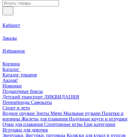
Кабинет
Заказы
Избранное
Корзина
Каталог
Каталог товаров
Акция!
Новинки
Подарочные боксы
Детский транспорт ЛИКВИДАЦИЯ
Пенниборды
Самокаты
Спорт и лето
Водное оружие
Зонты
Мячи
Мыльные пузыри
Палатки и
корзины
Жилеты для плавания
Надувные круги и игрушки
Очки для плавания
Спортивные игры
Еще категории
Игрушки для девочек
Зверушки, фигурки, питомцы
Коляски для кукол и пупсов