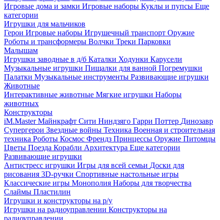
Игровые дома и замки
Игровые наборы
Куклы и пупсы
Еще
категории
Игрушки для мальчиков
Герои
Игровые наборы
Игрушечный транспорт
Оружие
Роботы и трансформеры
Волчки
Треки
Парковки
Малышам
Игрушки заводные в д/б
Каталки
Ходунки
Карусели
Музыкальные игрушки
Пищалки для ванной
Погремушки
Палатки
Музыкальные инструменты
Развивающие игрушки
Животные
Интерактивные животные
Мягкие игрушки
Наборы
животных
Конструкторы
iM.Master
Майнкрафт
Сити
Ниндзяго
Гарри Поттер
Динозавр
Супергерои
Звездные войны
Техника
Военная и строительная
техника
Роботы
Космос
Френдз
Принцессы
Оружие
Питомцы
Цветы
Поезда
Корабли
Архитектура
Еще категории
Развивающие игрушки
Антистресс игрушки
Игры для всей семьи
Доски для
рисования
3D-ручки
Спортивные настольные игры
Классические игры
Монополия
Наборы для творчества
Слаймы
Пластилин
Игрушки и конструкторы на р/у
Игрушки на радиоуправлении
Конструкторы на
радиоуправлении