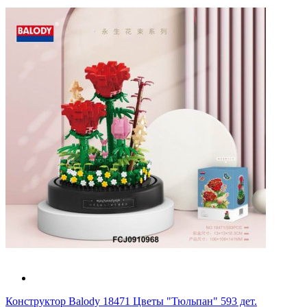
Конструктор Balody 18471 Цветы "Тюльпан" 593 дет.