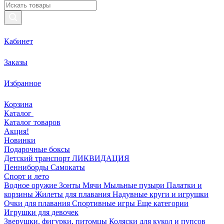
Кабинет
Заказы
Избранное
Корзина
Каталог
Каталог товаров
Акция!
Новинки
Подарочные боксы
Детский транспорт ЛИКВИДАЦИЯ
Пенниборды
Самокаты
Спорт и лето
Водное оружие
Зонты
Мячи
Мыльные пузыри
Палатки и
корзины
Жилеты для плавания
Надувные круги и игрушки
Очки для плавания
Спортивные игры
Еще категории
Игрушки для девочек
Зверушки, фигурки, питомцы
Коляски для кукол и пупсов