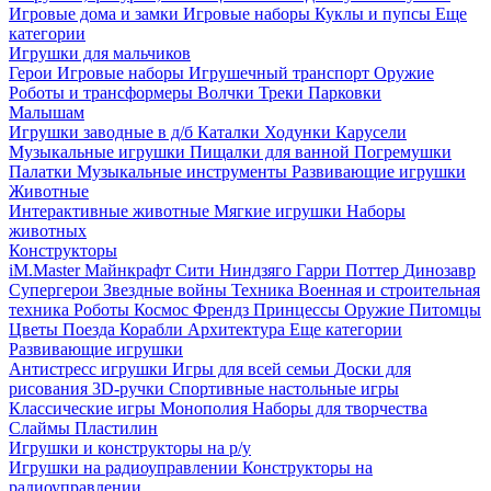
Игровые дома и замки
Игровые наборы
Куклы и пупсы
Еще
категории
Игрушки для мальчиков
Герои
Игровые наборы
Игрушечный транспорт
Оружие
Роботы и трансформеры
Волчки
Треки
Парковки
Малышам
Игрушки заводные в д/б
Каталки
Ходунки
Карусели
Музыкальные игрушки
Пищалки для ванной
Погремушки
Палатки
Музыкальные инструменты
Развивающие игрушки
Животные
Интерактивные животные
Мягкие игрушки
Наборы
животных
Конструкторы
iM.Master
Майнкрафт
Сити
Ниндзяго
Гарри Поттер
Динозавр
Супергерои
Звездные войны
Техника
Военная и строительная
техника
Роботы
Космос
Френдз
Принцессы
Оружие
Питомцы
Цветы
Поезда
Корабли
Архитектура
Еще категории
Развивающие игрушки
Антистресс игрушки
Игры для всей семьи
Доски для
рисования
3D-ручки
Спортивные настольные игры
Классические игры
Монополия
Наборы для творчества
Слаймы
Пластилин
Игрушки и конструкторы на р/у
Игрушки на радиоуправлении
Конструкторы на
радиоуправлении