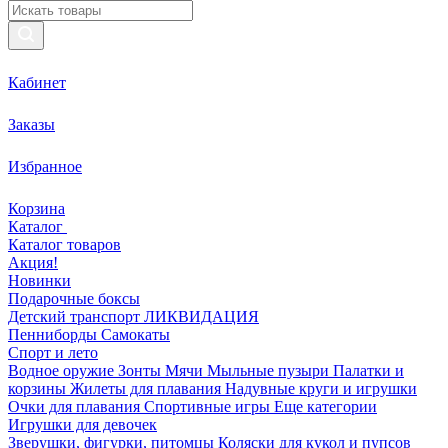
Кабинет
Заказы
Избранное
Корзина
Каталог
Каталог товаров
Акция!
Новинки
Подарочные боксы
Детский транспорт ЛИКВИДАЦИЯ
Пенниборды
Самокаты
Спорт и лето
Водное оружие
Зонты
Мячи
Мыльные пузыри
Палатки и
корзины
Жилеты для плавания
Надувные круги и игрушки
Очки для плавания
Спортивные игры
Еще категории
Игрушки для девочек
Зверушки, фигурки, питомцы
Коляски для кукол и пупсов