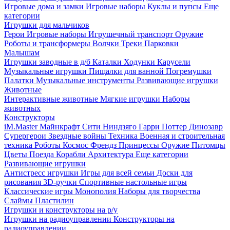
Игровые дома и замки
Игровые наборы
Куклы и пупсы
Еще
категории
Игрушки для мальчиков
Герои
Игровые наборы
Игрушечный транспорт
Оружие
Роботы и трансформеры
Волчки
Треки
Парковки
Малышам
Игрушки заводные в д/б
Каталки
Ходунки
Карусели
Музыкальные игрушки
Пищалки для ванной
Погремушки
Палатки
Музыкальные инструменты
Развивающие игрушки
Животные
Интерактивные животные
Мягкие игрушки
Наборы
животных
Конструкторы
iM.Master
Майнкрафт
Сити
Ниндзяго
Гарри Поттер
Динозавр
Супергерои
Звездные войны
Техника
Военная и строительная
техника
Роботы
Космос
Френдз
Принцессы
Оружие
Питомцы
Цветы
Поезда
Корабли
Архитектура
Еще категории
Развивающие игрушки
Антистресс игрушки
Игры для всей семьи
Доски для
рисования
3D-ручки
Спортивные настольные игры
Классические игры
Монополия
Наборы для творчества
Слаймы
Пластилин
Игрушки и конструкторы на р/у
Игрушки на радиоуправлении
Конструкторы на
радиоуправлении