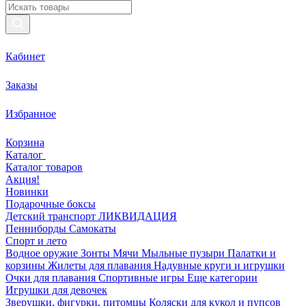
Кабинет
Заказы
Избранное
Корзина
Каталог
Каталог товаров
Акция!
Новинки
Подарочные боксы
Детский транспорт ЛИКВИДАЦИЯ
Пенниборды
Самокаты
Спорт и лето
Водное оружие
Зонты
Мячи
Мыльные пузыри
Палатки и
корзины
Жилеты для плавания
Надувные круги и игрушки
Очки для плавания
Спортивные игры
Еще категории
Игрушки для девочек
Зверушки, фигурки, питомцы
Коляски для кукол и пупсов