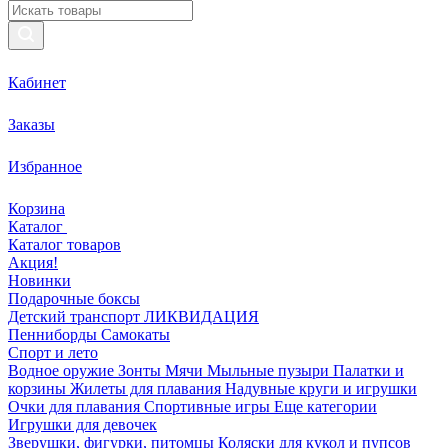
Кабинет
Заказы
Избранное
Корзина
Каталог
Каталог товаров
Акция!
Новинки
Подарочные боксы
Детский транспорт ЛИКВИДАЦИЯ
Пенниборды
Самокаты
Спорт и лето
Водное оружие
Зонты
Мячи
Мыльные пузыри
Палатки и
корзины
Жилеты для плавания
Надувные круги и игрушки
Очки для плавания
Спортивные игры
Еще категории
Игрушки для девочек
Зверушки, фигурки, питомцы
Коляски для кукол и пупсов