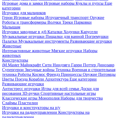
Игровые дома и замки
Игровые наборы
Куклы и пупсы
Еще
категории
Игрушки для мальчиков
Герои
Игровые наборы
Игрушечный транспорт
Оружие
Роботы и трансформеры
Волчки
Треки
Парковки
Малышам
Игрушки заводные в д/б
Каталки
Ходунки
Карусели
Музыкальные игрушки
Пищалки для ванной
Погремушки
Палатки
Музыкальные инструменты
Развивающие игрушки
Животные
Интерактивные животные
Мягкие игрушки
Наборы
животных
Конструкторы
iM.Master
Майнкрафт
Сити
Ниндзяго
Гарри Поттер
Динозавр
Супергерои
Звездные войны
Техника
Военная и строительная
техника
Роботы
Космос
Френдз
Принцессы
Оружие
Питомцы
Цветы
Поезда
Корабли
Архитектура
Еще категории
Развивающие игрушки
Антистресс игрушки
Игры для всей семьи
Доски для
рисования
3D-ручки
Спортивные настольные игры
Классические игры
Монополия
Наборы для творчества
Слаймы
Пластилин
Игрушки и конструкторы на р/у
Игрушки на радиоуправлении
Конструкторы на
радиоуправлении