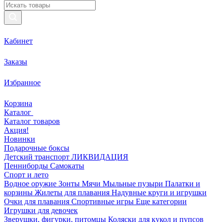
Кабинет
Заказы
Избранное
Корзина
Каталог
Каталог товаров
Акция!
Новинки
Подарочные боксы
Детский транспорт ЛИКВИДАЦИЯ
Пенниборды
Самокаты
Спорт и лето
Водное оружие
Зонты
Мячи
Мыльные пузыри
Палатки и
корзины
Жилеты для плавания
Надувные круги и игрушки
Очки для плавания
Спортивные игры
Еще категории
Игрушки для девочек
Зверушки, фигурки, питомцы
Коляски для кукол и пупсов