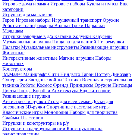
Игровые дома и замки
Игровые наборы
Куклы и пупсы
Еще
категории
Игрушки для мальчиков
Герои
Игровые наборы
Игрушечный транспорт
Оружие
Роботы и трансформеры
Волчки
Треки
Парковки
Малышам
Игрушки заводные в д/б
Каталки
Ходунки
Карусели
Музыкальные игрушки
Пищалки для ванной
Погремушки
Палатки
Музыкальные инструменты
Развивающие игрушки
Животные
Интерактивные животные
Мягкие игрушки
Наборы
животных
Конструкторы
iM.Master
Майнкрафт
Сити
Ниндзяго
Гарри Поттер
Динозавр
Супергерои
Звездные войны
Техника
Военная и строительная
техника
Роботы
Космос
Френдз
Принцессы
Оружие
Питомцы
Цветы
Поезда
Корабли
Архитектура
Еще категории
Развивающие игрушки
Антистресс игрушки
Игры для всей семьи
Доски для
рисования
3D-ручки
Спортивные настольные игры
Классические игры
Монополия
Наборы для творчества
Слаймы
Пластилин
Игрушки и конструкторы на р/у
Игрушки на радиоуправлении
Конструкторы на
радиоуправлении