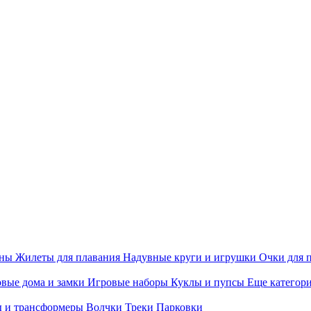
ины
Жилеты для плавания
Надувные круги и игрушки
Очки для 
вые дома и замки
Игровые наборы
Куклы и пупсы
Еще категор
 и трансформеры
Волчки
Треки
Парковки