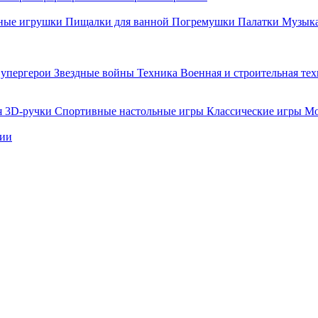
ные игрушки
Пищалки для ванной
Погремушки
Палатки
Музыка
упергерои
Звездные войны
Техника
Военная и строительная те
я
3D-ручки
Спортивные настольные игры
Классические игры
Мо
нии