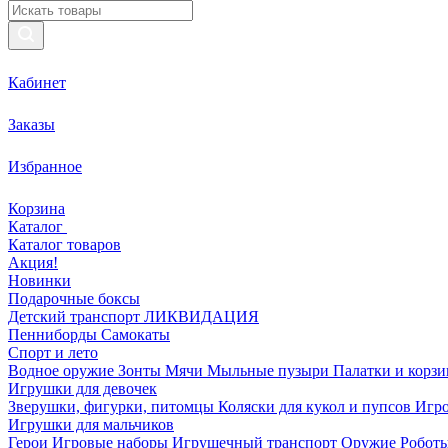
Кабинет
Заказы
Избранное
Корзина
Каталог
Каталог товаров
Акция!
Новинки
Подарочные боксы
Детский транспорт ЛИКВИДАЦИЯ
Пенниборды
Самокаты
Спорт и лето
Водное оружие
Зонты
Мячи
Мыльные пузыри
Палатки и корз
Игрушки для девочек
Зверушки, фигурки, питомцы
Коляски для кукол и пупсов
Игро
Игрушки для мальчиков
Герои
Игровые наборы
Игрушечный транспорт
Оружие
Роботы