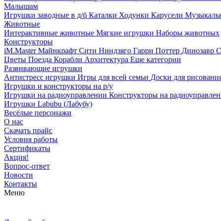
Малышам
Игрушки заводные в д/б
Каталки
Ходунки
Карусели
Музыкаль
Животные
Интерактивные животные
Мягкие игрушки
Наборы животных
Конструкторы
iM.Master
Майнкрафт
Сити
Ниндзяго
Гарри Поттер
Динозавр
С
Цветы
Поезда
Корабли
Архитектура
Еще категории
Развивающие игрушки
Антистресс игрушки
Игры для всей семьи
Доски для рисовани
Игрушки и конструкторы на р/у
Игрушки на радиоуправлении
Конструкторы на радиоуправле
Игрушки Labubu (Лабубу)
Весёлые персонажи
О нас
Скачать прайс
Условия работы
Сертификаты
Акция!
Вопрос-ответ
Новости
Контакты
Меню