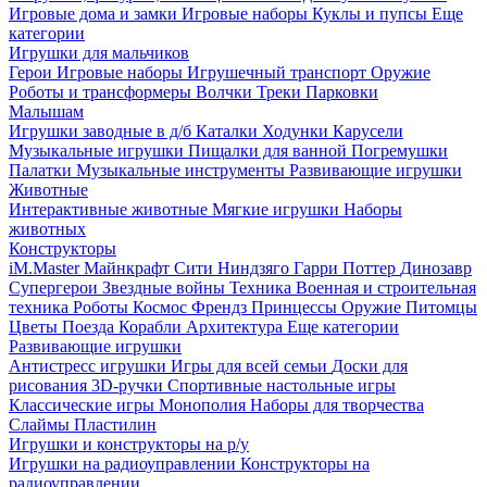
Игровые дома и замки
Игровые наборы
Куклы и пупсы
Еще
категории
Игрушки для мальчиков
Герои
Игровые наборы
Игрушечный транспорт
Оружие
Роботы и трансформеры
Волчки
Треки
Парковки
Малышам
Игрушки заводные в д/б
Каталки
Ходунки
Карусели
Музыкальные игрушки
Пищалки для ванной
Погремушки
Палатки
Музыкальные инструменты
Развивающие игрушки
Животные
Интерактивные животные
Мягкие игрушки
Наборы
животных
Конструкторы
iM.Master
Майнкрафт
Сити
Ниндзяго
Гарри Поттер
Динозавр
Супергерои
Звездные войны
Техника
Военная и строительная
техника
Роботы
Космос
Френдз
Принцессы
Оружие
Питомцы
Цветы
Поезда
Корабли
Архитектура
Еще категории
Развивающие игрушки
Антистресс игрушки
Игры для всей семьи
Доски для
рисования
3D-ручки
Спортивные настольные игры
Классические игры
Монополия
Наборы для творчества
Слаймы
Пластилин
Игрушки и конструкторы на р/у
Игрушки на радиоуправлении
Конструкторы на
радиоуправлении