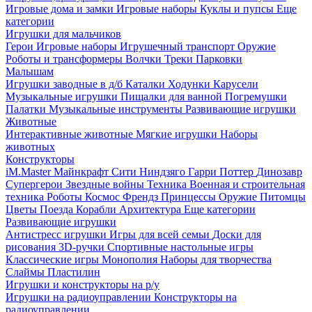
Игровые дома и замки
Игровые наборы
Куклы и пупсы
Еще
категории
Игрушки для мальчиков
Герои
Игровые наборы
Игрушечный транспорт
Оружие
Роботы и трансформеры
Волчки
Треки
Парковки
Малышам
Игрушки заводные в д/б
Каталки
Ходунки
Карусели
Музыкальные игрушки
Пищалки для ванной
Погремушки
Палатки
Музыкальные инструменты
Развивающие игрушки
Животные
Интерактивные животные
Мягкие игрушки
Наборы
животных
Конструкторы
iM.Master
Майнкрафт
Сити
Ниндзяго
Гарри Поттер
Динозавр
Супергерои
Звездные войны
Техника
Военная и строительная
техника
Роботы
Космос
Френдз
Принцессы
Оружие
Питомцы
Цветы
Поезда
Корабли
Архитектура
Еще категории
Развивающие игрушки
Антистресс игрушки
Игры для всей семьи
Доски для
рисования
3D-ручки
Спортивные настольные игры
Классические игры
Монополия
Наборы для творчества
Слаймы
Пластилин
Игрушки и конструкторы на р/у
Игрушки на радиоуправлении
Конструкторы на
радиоуправлении