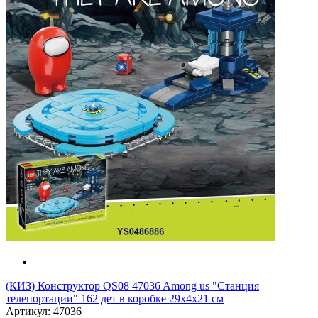
(КИЗ) Конструктор QS08 47036 Among us "Станция
телепортации" 162 дет в коробке 29х4х21 см
Артикул: 47036