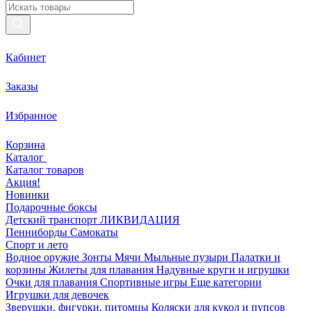
Кабинет
Заказы
Избранное
Корзина
Каталог
Каталог товаров
Акция!
Новинки
Подарочные боксы
Детский транспорт ЛИКВИДАЦИЯ
Пенниборды
Самокаты
Спорт и лето
Водное оружие
Зонты
Мячи
Мыльные пузыри
Палатки и
корзины
Жилеты для плавания
Надувные круги и игрушки
Очки для плавания
Спортивные игры
Еще категории
Игрушки для девочек
Зверушки, фигурки, питомцы
Коляски для кукол и пупсов