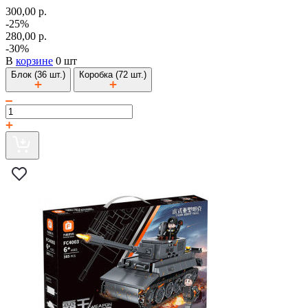
300,00 р.
-25%
280,00 р.
-30%
В
корзине
0 шт
Блок (36 шт.)
Коробка (72 шт.)