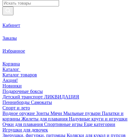
Кабинет
Заказы
Избранное
Корзина
Каталог
Каталог товаров
Акция!
Новинки
Подарочные боксы
Детский транспорт ЛИКВИДАЦИЯ
Пенниборды
Самокаты
Спорт и лето
Водное оружие
Зонты
Мячи
Мыльные пузыри
Палатки и
корзины
Жилеты для плавания
Надувные круги и игрушки
Очки для плавания
Спортивные игры
Еще категории
Игрушки для девочек
Зверушки, фигурки, питомцы
Коляски для кукол и пупсов