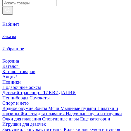
Кабинет
Заказы
Избранное
Корзина
Каталог
Каталог товаров
Акция!
Новинки
Подарочные боксы
Детский транспорт ЛИКВИДАЦИЯ
Пенниборды
Самокаты
Спорт и лето
Водное оружие
Зонты
Мячи
Мыльные пузыри
Палатки и
корзины
Жилеты для плавания
Надувные круги и игрушки
Очки для плавания
Спортивные игры
Еще категории
Игрушки для девочек
Зверушки, фигурки, питомцы
Коляски для кукол и пупсов