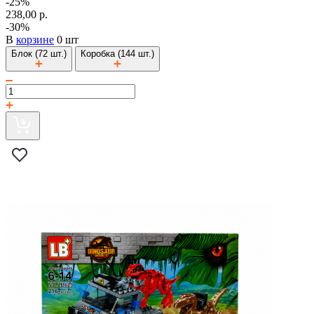
-25%
238,00 р.
-30%
В
корзине
0 шт
Блок (72 шт.)
Коробка (144 шт.)