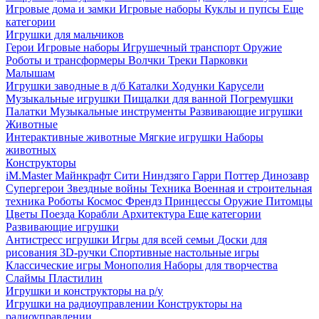
Игровые дома и замки
Игровые наборы
Куклы и пупсы
Еще
категории
Игрушки для мальчиков
Герои
Игровые наборы
Игрушечный транспорт
Оружие
Роботы и трансформеры
Волчки
Треки
Парковки
Малышам
Игрушки заводные в д/б
Каталки
Ходунки
Карусели
Музыкальные игрушки
Пищалки для ванной
Погремушки
Палатки
Музыкальные инструменты
Развивающие игрушки
Животные
Интерактивные животные
Мягкие игрушки
Наборы
животных
Конструкторы
iM.Master
Майнкрафт
Сити
Ниндзяго
Гарри Поттер
Динозавр
Супергерои
Звездные войны
Техника
Военная и строительная
техника
Роботы
Космос
Френдз
Принцессы
Оружие
Питомцы
Цветы
Поезда
Корабли
Архитектура
Еще категории
Развивающие игрушки
Антистресс игрушки
Игры для всей семьи
Доски для
рисования
3D-ручки
Спортивные настольные игры
Классические игры
Монополия
Наборы для творчества
Слаймы
Пластилин
Игрушки и конструкторы на р/у
Игрушки на радиоуправлении
Конструкторы на
радиоуправлении