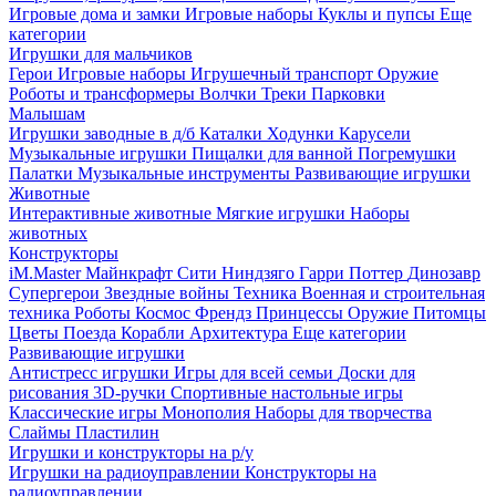
Игровые дома и замки
Игровые наборы
Куклы и пупсы
Еще
категории
Игрушки для мальчиков
Герои
Игровые наборы
Игрушечный транспорт
Оружие
Роботы и трансформеры
Волчки
Треки
Парковки
Малышам
Игрушки заводные в д/б
Каталки
Ходунки
Карусели
Музыкальные игрушки
Пищалки для ванной
Погремушки
Палатки
Музыкальные инструменты
Развивающие игрушки
Животные
Интерактивные животные
Мягкие игрушки
Наборы
животных
Конструкторы
iM.Master
Майнкрафт
Сити
Ниндзяго
Гарри Поттер
Динозавр
Супергерои
Звездные войны
Техника
Военная и строительная
техника
Роботы
Космос
Френдз
Принцессы
Оружие
Питомцы
Цветы
Поезда
Корабли
Архитектура
Еще категории
Развивающие игрушки
Антистресс игрушки
Игры для всей семьи
Доски для
рисования
3D-ручки
Спортивные настольные игры
Классические игры
Монополия
Наборы для творчества
Слаймы
Пластилин
Игрушки и конструкторы на р/у
Игрушки на радиоуправлении
Конструкторы на
радиоуправлении