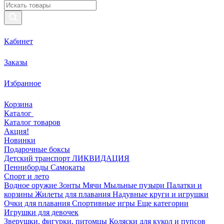
Кабинет
Заказы
Избранное
Корзина
Каталог
Каталог товаров
Акция!
Новинки
Подарочные боксы
Детский транспорт ЛИКВИДАЦИЯ
Пенниборды
Самокаты
Спорт и лето
Водное оружие
Зонты
Мячи
Мыльные пузыри
Палатки и
корзины
Жилеты для плавания
Надувные круги и игрушки
Очки для плавания
Спортивные игры
Еще категории
Игрушки для девочек
Зверушки, фигурки, питомцы
Коляски для кукол и пупсов