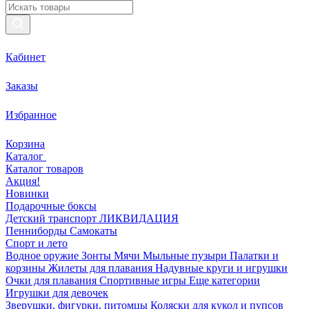
Кабинет
Заказы
Избранное
Корзина
Каталог
Каталог товаров
Акция!
Новинки
Подарочные боксы
Детский транспорт ЛИКВИДАЦИЯ
Пенниборды
Самокаты
Спорт и лето
Водное оружие
Зонты
Мячи
Мыльные пузыри
Палатки и
корзины
Жилеты для плавания
Надувные круги и игрушки
Очки для плавания
Спортивные игры
Еще категории
Игрушки для девочек
Зверушки, фигурки, питомцы
Коляски для кукол и пупсов