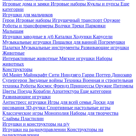
Игровые дома и замки
Игровые наборы
Куклы и пупсы
Еще
категории
Игрушки для мальчиков
Герои
Игровые наборы
Игрушечный транспорт
Оружие
Роботы и трансформеры
Волчки
Треки
Парковки
Малышам
Игрушки заводные в д/б
Каталки
Ходунки
Карусели
Музыкальные игрушки
Пищалки для ванной
Погремушки
Палатки
Музыкальные инструменты
Развивающие игрушки
Животные
Интерактивные животные
Мягкие игрушки
Наборы
животных
Конструкторы
iM.Master
Майнкрафт
Сити
Ниндзяго
Гарри Поттер
Динозавр
Супергерои
Звездные войны
Техника
Военная и строительная
техника
Роботы
Космос
Френдз
Принцессы
Оружие
Питомцы
Цветы
Поезда
Корабли
Архитектура
Еще категории
Развивающие игрушки
Антистресс игрушки
Игры для всей семьи
Доски для
рисования
3D-ручки
Спортивные настольные игры
Классические игры
Монополия
Наборы для творчества
Слаймы
Пластилин
Игрушки и конструкторы на р/у
Игрушки на радиоуправлении
Конструкторы на
радиоуправлении