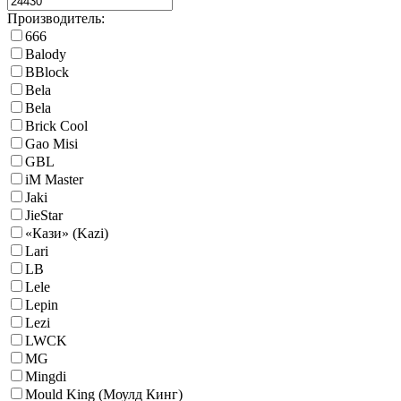
Производитель:
666
Balody
BBlock
Bela
Bela
Brick Cool
Gao Misi
GBL
iM Master
Jaki
JieStar
«Кази» (Kazi)
Lari
LB
Lele
Lepin
Lezi
LWCK
MG
Mingdi
Mould King (Моулд Кинг)