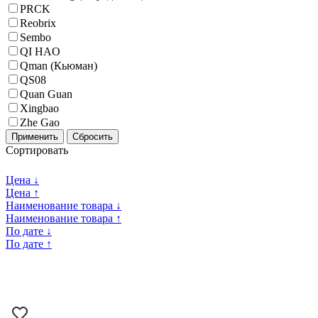
PRCK
Reobrix
Sembo
QI HAO
Qman (Кьюман)
QS08
Quan Guan
Xingbao
Zhe Gao
Применить
Сбросить
Сортировать
Цена ↓
Цена ↑
Наименование товара ↓
Наименование товара ↑
По дате ↓
По дате ↑