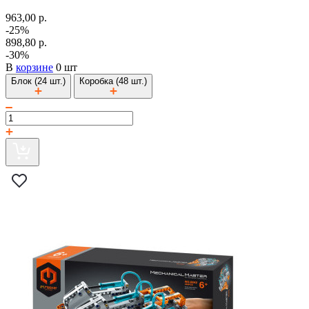
963,00 р.
-25%
898,80 р.
-30%
В
корзине
0 шт
Блок (24 шт.)
Коробка (48 шт.)