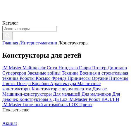
Каталог
Главная
/
Интернет-магазин
/
Конструкторы
Конструкторы для детей
iM.Master
Майнкрафт
Сити
Ниндзяго
Гарри Поттер
Динозавр
Супергерои
Звездные войны
Техника
Военная и строительная
техника
Роботы
Космос
Френдз
Принцессы
Оружие
Питомцы
Цветы
Поезда
Корабли
Архитектура
Магнитные
конструкторы
Конструктор с шуруповертом
Другое
Машинки-конструкторы
Для малышей
Для мальчиков
Для
девочек
Конструкторы в ДБ
Loz
iM.Master Робот ВАЛЛ-И
iM.Master Гоночный автомобиль
LOZ Цветы
Показать еще
Акция!