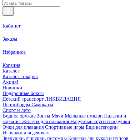
Кабинет
Заказы
Избранное
Корзина
Каталог
Каталог товаров
Акция!
Новинки
Подарочные боксы
Детский транспорт ЛИКВИДАЦИЯ
Пенниборды
Самокаты
Спорт и лето
Водное оружие
Зонты
Мячи
Мыльные пузыри
Палатки и
корзины
Жилеты для плавания
Надувные круги и игрушки
Очки для плавания
Спортивные игры
Еще категории
Игрушки для девочек
Зверушки, фигурки, питомцы
Коляски для кукол и пупсов