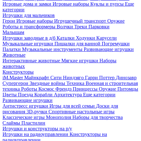
Игровые дома и замки
Игровые наборы
Куклы и пупсы
Еще
категории
Игрушки для мальчиков
Герои
Игровые наборы
Игрушечный транспорт
Оружие
Роботы и трансформеры
Волчки
Треки
Парковки
Малышам
Игрушки заводные в д/б
Каталки
Ходунки
Карусели
Музыкальные игрушки
Пищалки для ванной
Погремушки
Палатки
Музыкальные инструменты
Развивающие игрушки
Животные
Интерактивные животные
Мягкие игрушки
Наборы
животных
Конструкторы
iM.Master
Майнкрафт
Сити
Ниндзяго
Гарри Поттер
Динозавр
Супергерои
Звездные войны
Техника
Военная и строительная
техника
Роботы
Космос
Френдз
Принцессы
Оружие
Питомцы
Цветы
Поезда
Корабли
Архитектура
Еще категории
Развивающие игрушки
Антистресс игрушки
Игры для всей семьи
Доски для
рисования
3D-ручки
Спортивные настольные игры
Классические игры
Монополия
Наборы для творчества
Слаймы
Пластилин
Игрушки и конструкторы на р/у
Игрушки на радиоуправлении
Конструкторы на
радиоуправлении