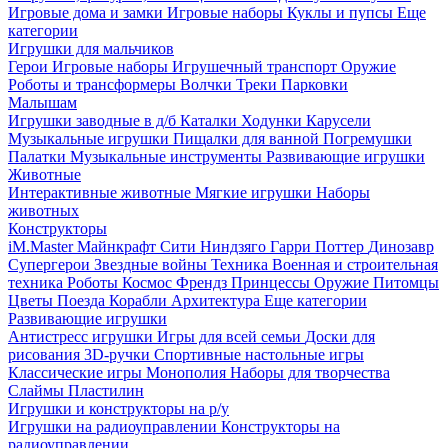
Игровые дома и замки
Игровые наборы
Куклы и пупсы
Еще
категории
Игрушки для мальчиков
Герои
Игровые наборы
Игрушечный транспорт
Оружие
Роботы и трансформеры
Волчки
Треки
Парковки
Малышам
Игрушки заводные в д/б
Каталки
Ходунки
Карусели
Музыкальные игрушки
Пищалки для ванной
Погремушки
Палатки
Музыкальные инструменты
Развивающие игрушки
Животные
Интерактивные животные
Мягкие игрушки
Наборы
животных
Конструкторы
iM.Master
Майнкрафт
Сити
Ниндзяго
Гарри Поттер
Динозавр
Супергерои
Звездные войны
Техника
Военная и строительная
техника
Роботы
Космос
Френдз
Принцессы
Оружие
Питомцы
Цветы
Поезда
Корабли
Архитектура
Еще категории
Развивающие игрушки
Антистресс игрушки
Игры для всей семьи
Доски для
рисования
3D-ручки
Спортивные настольные игры
Классические игры
Монополия
Наборы для творчества
Слаймы
Пластилин
Игрушки и конструкторы на р/у
Игрушки на радиоуправлении
Конструкторы на
радиоуправлении