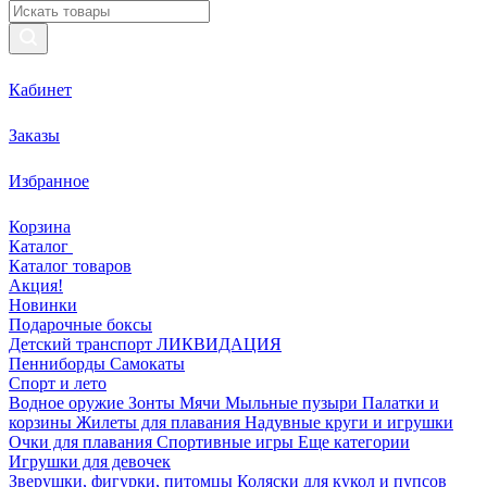
Кабинет
Заказы
Избранное
Корзина
Каталог
Каталог товаров
Акция!
Новинки
Подарочные боксы
Детский транспорт ЛИКВИДАЦИЯ
Пенниборды
Самокаты
Спорт и лето
Водное оружие
Зонты
Мячи
Мыльные пузыри
Палатки и
корзины
Жилеты для плавания
Надувные круги и игрушки
Очки для плавания
Спортивные игры
Еще категории
Игрушки для девочек
Зверушки, фигурки, питомцы
Коляски для кукол и пупсов