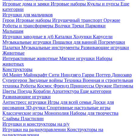
Игровые дома и замки
Игровые наборы
Куклы и пупсы
Еще
категории
Игрушки для мальчиков
Герои
Игровые наборы
Игрушечный транспорт
Оружие
Роботы и трансформеры
Волчки
Треки
Парковки
Малышам
Игрушки заводные в д/б
Каталки
Ходунки
Карусели
Музыкальные игрушки
Пищалки для ванной
Погремушки
Палатки
Музыкальные инструменты
Развивающие игрушки
Животные
Интерактивные животные
Мягкие игрушки
Наборы
животных
Конструкторы
iM.Master
Майнкрафт
Сити
Ниндзяго
Гарри Поттер
Динозавр
Супергерои
Звездные войны
Техника
Военная и строительная
техника
Роботы
Космос
Френдз
Принцессы
Оружие
Питомцы
Цветы
Поезда
Корабли
Архитектура
Еще категории
Развивающие игрушки
Антистресс игрушки
Игры для всей семьи
Доски для
рисования
3D-ручки
Спортивные настольные игры
Классические игры
Монополия
Наборы для творчества
Слаймы
Пластилин
Игрушки и конструкторы на р/у
Игрушки на радиоуправлении
Конструкторы на
радиоуправлении