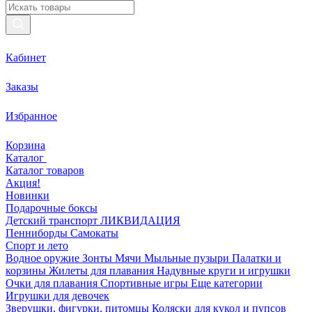
Кабинет
Заказы
Избранное
Корзина
Каталог
Каталог товаров
Акция!
Новинки
Подарочные боксы
Детский транспорт ЛИКВИДАЦИЯ
Пенниборды
Самокаты
Спорт и лето
Водное оружие
Зонты
Мячи
Мыльные пузыри
Палатки и
корзины
Жилеты для плавания
Надувные круги и игрушки
Очки для плавания
Спортивные игры
Еще категории
Игрушки для девочек
Зверушки, фигурки, питомцы
Коляски для кукол и пупсов