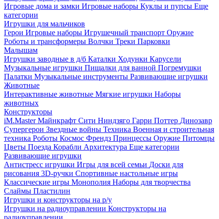
Игровые дома и замки
Игровые наборы
Куклы и пупсы
Еще
категории
Игрушки для мальчиков
Герои
Игровые наборы
Игрушечный транспорт
Оружие
Роботы и трансформеры
Волчки
Треки
Парковки
Малышам
Игрушки заводные в д/б
Каталки
Ходунки
Карусели
Музыкальные игрушки
Пищалки для ванной
Погремушки
Палатки
Музыкальные инструменты
Развивающие игрушки
Животные
Интерактивные животные
Мягкие игрушки
Наборы
животных
Конструкторы
iM.Master
Майнкрафт
Сити
Ниндзяго
Гарри Поттер
Динозавр
Супергерои
Звездные войны
Техника
Военная и строительная
техника
Роботы
Космос
Френдз
Принцессы
Оружие
Питомцы
Цветы
Поезда
Корабли
Архитектура
Еще категории
Развивающие игрушки
Антистресс игрушки
Игры для всей семьи
Доски для
рисования
3D-ручки
Спортивные настольные игры
Классические игры
Монополия
Наборы для творчества
Слаймы
Пластилин
Игрушки и конструкторы на р/у
Игрушки на радиоуправлении
Конструкторы на
радиоуправлении