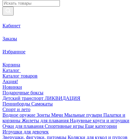
Кабинет
Заказы
Избранное
Корзина
Каталог
Каталог товаров
Акция!
Новинки
Подарочные боксы
Детский транспорт ЛИКВИДАЦИЯ
Пенниборды
Самокаты
Спорт и лето
Водное оружие
Зонты
Мячи
Мыльные пузыри
Палатки и
корзины
Жилеты для плавания
Надувные круги и игрушки
Очки для плавания
Спортивные игры
Еще категории
Игрушки для девочек
Зверушки, фигурки, питомцы
Коляски для кукол и пупсов