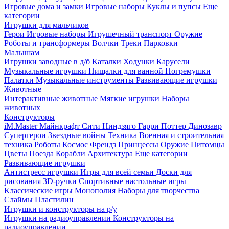
Игровые дома и замки
Игровые наборы
Куклы и пупсы
Еще
категории
Игрушки для мальчиков
Герои
Игровые наборы
Игрушечный транспорт
Оружие
Роботы и трансформеры
Волчки
Треки
Парковки
Малышам
Игрушки заводные в д/б
Каталки
Ходунки
Карусели
Музыкальные игрушки
Пищалки для ванной
Погремушки
Палатки
Музыкальные инструменты
Развивающие игрушки
Животные
Интерактивные животные
Мягкие игрушки
Наборы
животных
Конструкторы
iM.Master
Майнкрафт
Сити
Ниндзяго
Гарри Поттер
Динозавр
Супергерои
Звездные войны
Техника
Военная и строительная
техника
Роботы
Космос
Френдз
Принцессы
Оружие
Питомцы
Цветы
Поезда
Корабли
Архитектура
Еще категории
Развивающие игрушки
Антистресс игрушки
Игры для всей семьи
Доски для
рисования
3D-ручки
Спортивные настольные игры
Классические игры
Монополия
Наборы для творчества
Слаймы
Пластилин
Игрушки и конструкторы на р/у
Игрушки на радиоуправлении
Конструкторы на
радиоуправлении