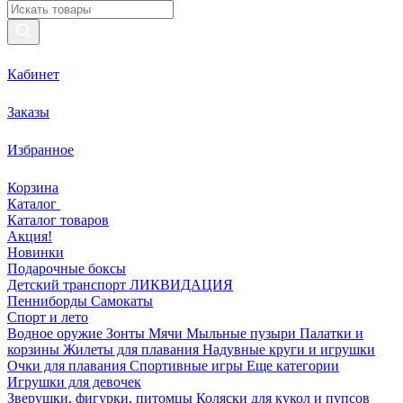
Кабинет
Заказы
Избранное
Корзина
Каталог
Каталог товаров
Акция!
Новинки
Подарочные боксы
Детский транспорт ЛИКВИДАЦИЯ
Пенниборды
Самокаты
Спорт и лето
Водное оружие
Зонты
Мячи
Мыльные пузыри
Палатки и
корзины
Жилеты для плавания
Надувные круги и игрушки
Очки для плавания
Спортивные игры
Еще категории
Игрушки для девочек
Зверушки, фигурки, питомцы
Коляски для кукол и пупсов