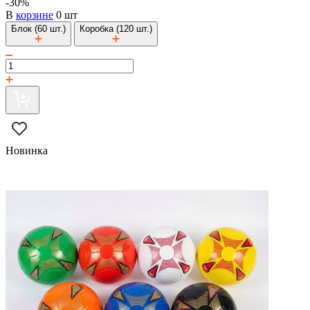
-30%
В
корзине
0 шт
Блок (60 шт.)
Коробка (120 шт.)
Новинка