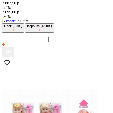
2 887,50 р.
-25%
2 695,00 р.
-30%
В
корзине
0 шт
Блок (9 шт.)
Коробка (18 шт.)