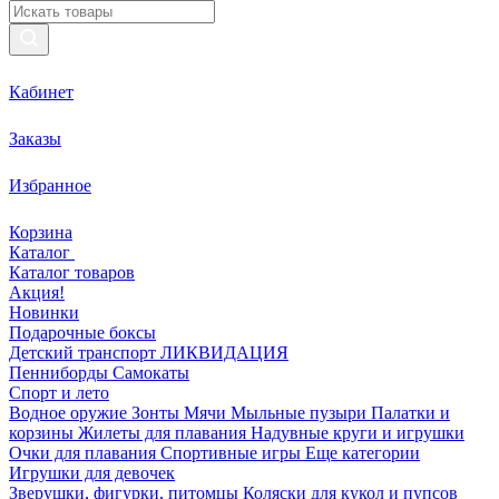
Кабинет
Заказы
Избранное
Корзина
Каталог
Каталог товаров
Акция!
Новинки
Подарочные боксы
Детский транспорт ЛИКВИДАЦИЯ
Пенниборды
Самокаты
Спорт и лето
Водное оружие
Зонты
Мячи
Мыльные пузыри
Палатки и
корзины
Жилеты для плавания
Надувные круги и игрушки
Очки для плавания
Спортивные игры
Еще категории
Игрушки для девочек
Зверушки, фигурки, питомцы
Коляски для кукол и пупсов