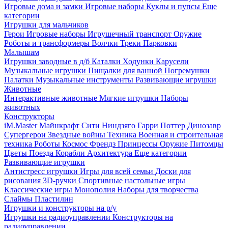
Игровые дома и замки
Игровые наборы
Куклы и пупсы
Еще
категории
Игрушки для мальчиков
Герои
Игровые наборы
Игрушечный транспорт
Оружие
Роботы и трансформеры
Волчки
Треки
Парковки
Малышам
Игрушки заводные в д/б
Каталки
Ходунки
Карусели
Музыкальные игрушки
Пищалки для ванной
Погремушки
Палатки
Музыкальные инструменты
Развивающие игрушки
Животные
Интерактивные животные
Мягкие игрушки
Наборы
животных
Конструкторы
iM.Master
Майнкрафт
Сити
Ниндзяго
Гарри Поттер
Динозавр
Супергерои
Звездные войны
Техника
Военная и строительная
техника
Роботы
Космос
Френдз
Принцессы
Оружие
Питомцы
Цветы
Поезда
Корабли
Архитектура
Еще категории
Развивающие игрушки
Антистресс игрушки
Игры для всей семьи
Доски для
рисования
3D-ручки
Спортивные настольные игры
Классические игры
Монополия
Наборы для творчества
Слаймы
Пластилин
Игрушки и конструкторы на р/у
Игрушки на радиоуправлении
Конструкторы на
радиоуправлении