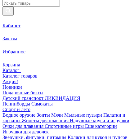
Кабинет
Заказы
Избранное
Корзина
Каталог
Каталог товаров
Акция!
Новинки
Подарочные боксы
Детский транспорт ЛИКВИДАЦИЯ
Пенниборды
Самокаты
Спорт и лето
Водное оружие
Зонты
Мячи
Мыльные пузыри
Палатки и
корзины
Жилеты для плавания
Надувные круги и игрушки
Очки для плавания
Спортивные игры
Еще категории
Игрушки для девочек
Зверушки, фигурки, питомцы
Коляски для кукол и пупсов