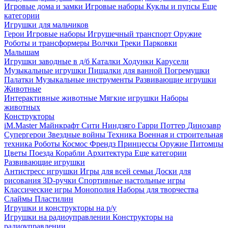
Игровые дома и замки
Игровые наборы
Куклы и пупсы
Еще
категории
Игрушки для мальчиков
Герои
Игровые наборы
Игрушечный транспорт
Оружие
Роботы и трансформеры
Волчки
Треки
Парковки
Малышам
Игрушки заводные в д/б
Каталки
Ходунки
Карусели
Музыкальные игрушки
Пищалки для ванной
Погремушки
Палатки
Музыкальные инструменты
Развивающие игрушки
Животные
Интерактивные животные
Мягкие игрушки
Наборы
животных
Конструкторы
iM.Master
Майнкрафт
Сити
Ниндзяго
Гарри Поттер
Динозавр
Супергерои
Звездные войны
Техника
Военная и строительная
техника
Роботы
Космос
Френдз
Принцессы
Оружие
Питомцы
Цветы
Поезда
Корабли
Архитектура
Еще категории
Развивающие игрушки
Антистресс игрушки
Игры для всей семьи
Доски для
рисования
3D-ручки
Спортивные настольные игры
Классические игры
Монополия
Наборы для творчества
Слаймы
Пластилин
Игрушки и конструкторы на р/у
Игрушки на радиоуправлении
Конструкторы на
радиоуправлении