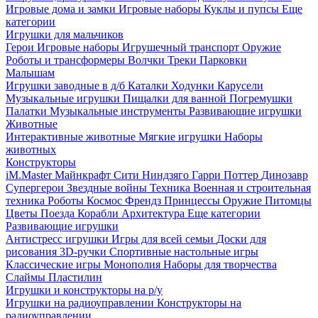
Игровые дома и замки
Игровые наборы
Куклы и пупсы
Еще
категории
Игрушки для мальчиков
Герои
Игровые наборы
Игрушечный транспорт
Оружие
Роботы и трансформеры
Волчки
Треки
Парковки
Малышам
Игрушки заводные в д/б
Каталки
Ходунки
Карусели
Музыкальные игрушки
Пищалки для ванной
Погремушки
Палатки
Музыкальные инструменты
Развивающие игрушки
Животные
Интерактивные животные
Мягкие игрушки
Наборы
животных
Конструкторы
iM.Master
Майнкрафт
Сити
Ниндзяго
Гарри Поттер
Динозавр
Супергерои
Звездные войны
Техника
Военная и строительная
техника
Роботы
Космос
Френдз
Принцессы
Оружие
Питомцы
Цветы
Поезда
Корабли
Архитектура
Еще категории
Развивающие игрушки
Антистресс игрушки
Игры для всей семьи
Доски для
рисования
3D-ручки
Спортивные настольные игры
Классические игры
Монополия
Наборы для творчества
Слаймы
Пластилин
Игрушки и конструкторы на р/у
Игрушки на радиоуправлении
Конструкторы на
радиоуправлении