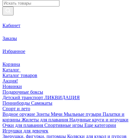
Кабинет
Заказы
Избранное
Корзина
Каталог
Каталог товаров
Акция!
Новинки
Подарочные боксы
Детский транспорт ЛИКВИДАЦИЯ
Пенниборды
Самокаты
Спорт и лето
Водное оружие
Зонты
Мячи
Мыльные пузыри
Палатки и
корзины
Жилеты для плавания
Надувные круги и игрушки
Очки для плавания
Спортивные игры
Еще категории
Игрушки для девочек
Зверушки, фигурки, питомцы
Коляски для кукол и пупсов