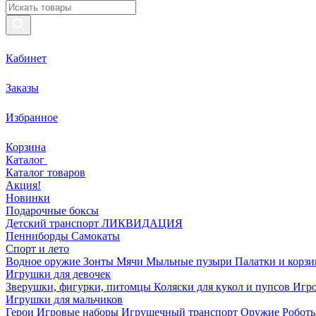
Кабинет
Заказы
Избранное
Корзина
Каталог
Каталог товаров
Акция!
Новинки
Подарочные боксы
Детский транспорт ЛИКВИДАЦИЯ
Пенниборды
Самокаты
Спорт и лето
Водное оружие
Зонты
Мячи
Мыльные пузыри
Палатки и корз
Игрушки для девочек
Зверушки, фигурки, питомцы
Коляски для кукол и пупсов
Игро
Игрушки для мальчиков
Герои
Игровые наборы
Игрушечный транспорт
Оружие
Роботы