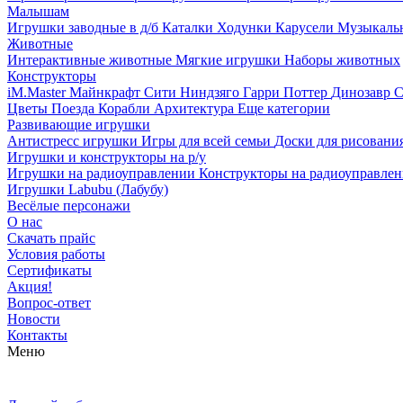
Малышам
Игрушки заводные в д/б
Каталки
Ходунки
Карусели
Музыкаль
Животные
Интерактивные животные
Мягкие игрушки
Наборы животных
Конструкторы
iM.Master
Майнкрафт
Сити
Ниндзяго
Гарри Поттер
Динозавр
С
Цветы
Поезда
Корабли
Архитектура
Еще категории
Развивающие игрушки
Антистресс игрушки
Игры для всей семьи
Доски для рисовани
Игрушки и конструкторы на р/у
Игрушки на радиоуправлении
Конструкторы на радиоуправле
Игрушки Labubu (Лабубу)
Весёлые персонажи
О нас
Скачать прайс
Условия работы
Сертификаты
Акция!
Вопрос-ответ
Новости
Контакты
Меню