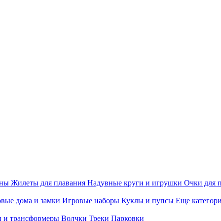
ины
Жилеты для плавания
Надувные круги и игрушки
Очки для 
вые дома и замки
Игровые наборы
Куклы и пупсы
Еще категор
 и трансформеры
Волчки
Треки
Парковки