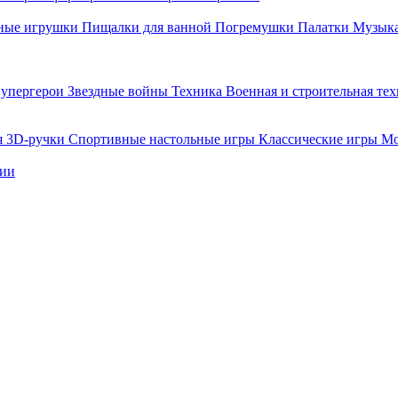
ные игрушки
Пищалки для ванной
Погремушки
Палатки
Музыка
упергерои
Звездные войны
Техника
Военная и строительная те
я
3D-ручки
Спортивные настольные игры
Классические игры
Мо
нии