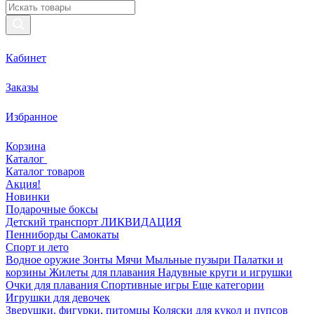
Кабинет
Заказы
Избранное
Корзина
Каталог
Каталог товаров
Акция!
Новинки
Подарочные боксы
Детский транспорт ЛИКВИДАЦИЯ
Пенниборды
Самокаты
Спорт и лето
Водное оружие
Зонты
Мячи
Мыльные пузыри
Палатки и
корзины
Жилеты для плавания
Надувные круги и игрушки
Очки для плавания
Спортивные игры
Еще категории
Игрушки для девочек
Зверушки, фигурки, питомцы
Коляски для кукол и пупсов