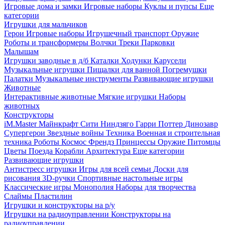
Игровые дома и замки
Игровые наборы
Куклы и пупсы
Еще
категории
Игрушки для мальчиков
Герои
Игровые наборы
Игрушечный транспорт
Оружие
Роботы и трансформеры
Волчки
Треки
Парковки
Малышам
Игрушки заводные в д/б
Каталки
Ходунки
Карусели
Музыкальные игрушки
Пищалки для ванной
Погремушки
Палатки
Музыкальные инструменты
Развивающие игрушки
Животные
Интерактивные животные
Мягкие игрушки
Наборы
животных
Конструкторы
iM.Master
Майнкрафт
Сити
Ниндзяго
Гарри Поттер
Динозавр
Супергерои
Звездные войны
Техника
Военная и строительная
техника
Роботы
Космос
Френдз
Принцессы
Оружие
Питомцы
Цветы
Поезда
Корабли
Архитектура
Еще категории
Развивающие игрушки
Антистресс игрушки
Игры для всей семьи
Доски для
рисования
3D-ручки
Спортивные настольные игры
Классические игры
Монополия
Наборы для творчества
Слаймы
Пластилин
Игрушки и конструкторы на р/у
Игрушки на радиоуправлении
Конструкторы на
радиоуправлении