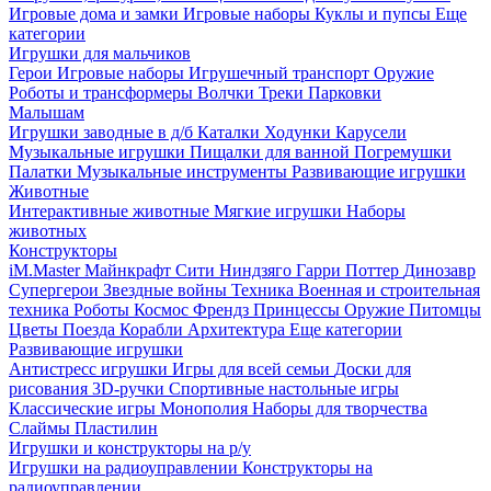
Игровые дома и замки
Игровые наборы
Куклы и пупсы
Еще
категории
Игрушки для мальчиков
Герои
Игровые наборы
Игрушечный транспорт
Оружие
Роботы и трансформеры
Волчки
Треки
Парковки
Малышам
Игрушки заводные в д/б
Каталки
Ходунки
Карусели
Музыкальные игрушки
Пищалки для ванной
Погремушки
Палатки
Музыкальные инструменты
Развивающие игрушки
Животные
Интерактивные животные
Мягкие игрушки
Наборы
животных
Конструкторы
iM.Master
Майнкрафт
Сити
Ниндзяго
Гарри Поттер
Динозавр
Супергерои
Звездные войны
Техника
Военная и строительная
техника
Роботы
Космос
Френдз
Принцессы
Оружие
Питомцы
Цветы
Поезда
Корабли
Архитектура
Еще категории
Развивающие игрушки
Антистресс игрушки
Игры для всей семьи
Доски для
рисования
3D-ручки
Спортивные настольные игры
Классические игры
Монополия
Наборы для творчества
Слаймы
Пластилин
Игрушки и конструкторы на р/у
Игрушки на радиоуправлении
Конструкторы на
радиоуправлении