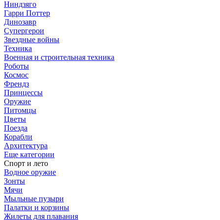
Ниндзяго
Гарри Поттер
Динозавр
Супергерои
Звездные войны
Техника
Военная и строительная техника
Роботы
Космос
Френдз
Принцессы
Оружие
Питомцы
Цветы
Поезда
Корабли
Архитектура
Еще категории
Спорт и лето
Водное оружие
Зонты
Мячи
Мыльные пузыри
Палатки и корзины
Жилеты для плавания