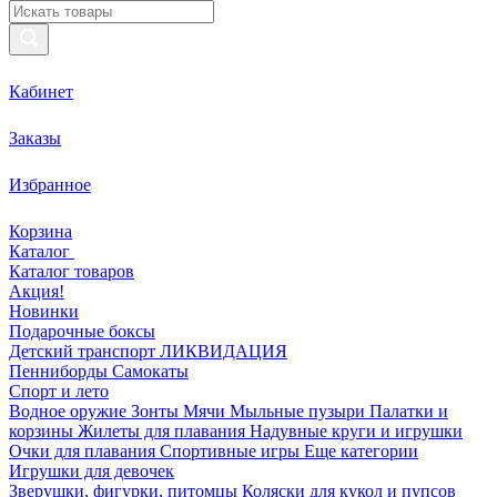
Кабинет
Заказы
Избранное
Корзина
Каталог
Каталог товаров
Акция!
Новинки
Подарочные боксы
Детский транспорт ЛИКВИДАЦИЯ
Пенниборды
Самокаты
Спорт и лето
Водное оружие
Зонты
Мячи
Мыльные пузыри
Палатки и
корзины
Жилеты для плавания
Надувные круги и игрушки
Очки для плавания
Спортивные игры
Еще категории
Игрушки для девочек
Зверушки, фигурки, питомцы
Коляски для кукол и пупсов