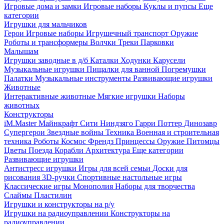
Игровые дома и замки
Игровые наборы
Куклы и пупсы
Еще
категории
Игрушки для мальчиков
Герои
Игровые наборы
Игрушечный транспорт
Оружие
Роботы и трансформеры
Волчки
Треки
Парковки
Малышам
Игрушки заводные в д/б
Каталки
Ходунки
Карусели
Музыкальные игрушки
Пищалки для ванной
Погремушки
Палатки
Музыкальные инструменты
Развивающие игрушки
Животные
Интерактивные животные
Мягкие игрушки
Наборы
животных
Конструкторы
iM.Master
Майнкрафт
Сити
Ниндзяго
Гарри Поттер
Динозавр
Супергерои
Звездные войны
Техника
Военная и строительная
техника
Роботы
Космос
Френдз
Принцессы
Оружие
Питомцы
Цветы
Поезда
Корабли
Архитектура
Еще категории
Развивающие игрушки
Антистресс игрушки
Игры для всей семьи
Доски для
рисования
3D-ручки
Спортивные настольные игры
Классические игры
Монополия
Наборы для творчества
Слаймы
Пластилин
Игрушки и конструкторы на р/у
Игрушки на радиоуправлении
Конструкторы на
радиоуправлении