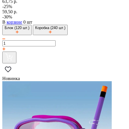
63,75 р.
-25%
59,50 р.
-30%
В
корзине
0 шт
Блок (120 шт.)
Коробка (240 шт.)
Новинка