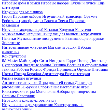
Игровые дома и замки
Игровые наборы
Куклы и пупсы
Еще
категории
Игрушки для мальчиков
Герои
Игровые наборы
Игрушечный транспорт
Оружие
Роботы и трансформеры
Волчки
Треки
Парковки
Малышам
Игрушки заводные в д/б
Каталки
Ходунки
Карусели
Музыкальные игрушки
Пищалки для ванной
Погремушки
Палатки
Музыкальные инструменты
Развивающие игрушки
Животные
Интерактивные животные
Мягкие игрушки
Наборы
животных
Конструкторы
iM.Master
Майнкрафт
Сити
Ниндзяго
Гарри Поттер
Динозавр
Супергерои
Звездные войны
Техника
Военная и строительная
техника
Роботы
Космос
Френдз
Принцессы
Оружие
Питомцы
Цветы
Поезда
Корабли
Архитектура
Еще категории
Развивающие игрушки
Антистресс игрушки
Игры для всей семьи
Доски для
рисования
3D-ручки
Спортивные настольные игры
Классические игры
Монополия
Наборы для творчества
Слаймы
Пластилин
Игрушки и конструкторы на р/у
Игрушки на радиоуправлении
Конструкторы на
радиоуправлении