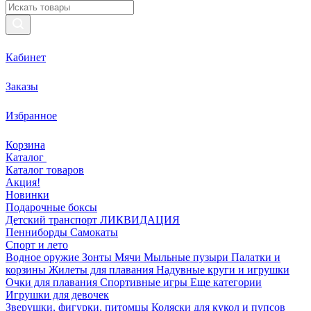
Кабинет
Заказы
Избранное
Корзина
Каталог
Каталог товаров
Акция!
Новинки
Подарочные боксы
Детский транспорт ЛИКВИДАЦИЯ
Пенниборды
Самокаты
Спорт и лето
Водное оружие
Зонты
Мячи
Мыльные пузыри
Палатки и
корзины
Жилеты для плавания
Надувные круги и игрушки
Очки для плавания
Спортивные игры
Еще категории
Игрушки для девочек
Зверушки, фигурки, питомцы
Коляски для кукол и пупсов