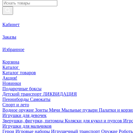
Кабинет
Заказы
Избранное
Корзина
Каталог
Каталог товаров
Акция!
Новинки
Подарочные боксы
Детский транспорт ЛИКВИДАЦИЯ
Пенниборды
Самокаты
Спорт и лето
Водное оружие
Зонты
Мячи
Мыльные пузыри
Палатки и корз
Игрушки для девочек
Зверушки, фигурки, питомцы
Коляски для кукол и пупсов
Игро
Игрушки для мальчиков
Герои
Игровые наборы
Игрушечный транспорт
Оружие
Роботы