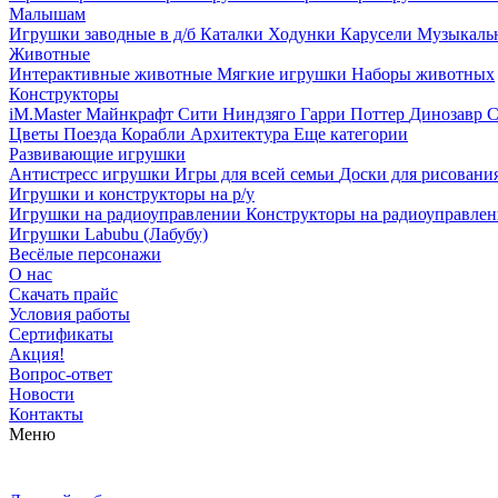
Малышам
Игрушки заводные в д/б
Каталки
Ходунки
Карусели
Музыкаль
Животные
Интерактивные животные
Мягкие игрушки
Наборы животных
Конструкторы
iM.Master
Майнкрафт
Сити
Ниндзяго
Гарри Поттер
Динозавр
С
Цветы
Поезда
Корабли
Архитектура
Еще категории
Развивающие игрушки
Антистресс игрушки
Игры для всей семьи
Доски для рисовани
Игрушки и конструкторы на р/у
Игрушки на радиоуправлении
Конструкторы на радиоуправле
Игрушки Labubu (Лабубу)
Весёлые персонажи
О нас
Скачать прайс
Условия работы
Сертификаты
Акция!
Вопрос-ответ
Новости
Контакты
Меню