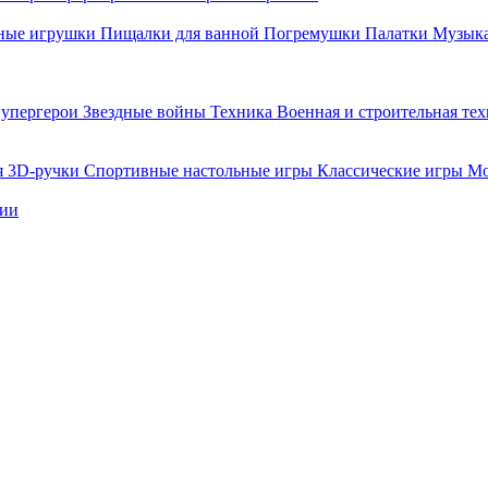
ные игрушки
Пищалки для ванной
Погремушки
Палатки
Музыка
упергерои
Звездные войны
Техника
Военная и строительная те
я
3D-ручки
Спортивные настольные игры
Классические игры
Мо
нии