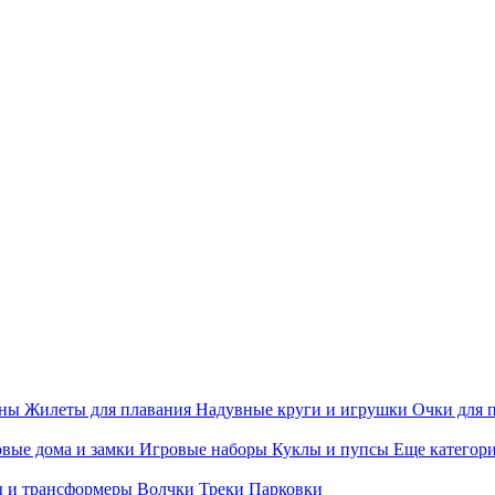
ины
Жилеты для плавания
Надувные круги и игрушки
Очки для 
вые дома и замки
Игровые наборы
Куклы и пупсы
Еще категор
 и трансформеры
Волчки
Треки
Парковки