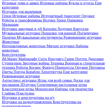
Игровые дома и замки
Игровые наборы
Куклы и пупсы
Еще
категории
Игрушки для мальчиков
Герои
Игровые наборы
Игрушечный транспорт
Оружие
Роботы и трансформеры
Волчки
Треки
Парковки
Малышам
Игрушки заводные в д/б
Каталки
Ходунки
Карусели
Музыкальные игрушки
Пищалки для ванной
Погремушки
Палатки
Музыкальные инструменты
Развивающие игрушки
Животные
Интерактивные животные
Мягкие игрушки
Наборы
животных
Конструкторы
iM.Master
Майнкрафт
Сити
Ниндзяго
Гарри Поттер
Динозавр
Супергерои
Звездные войны
Техника
Военная и строительная
техника
Роботы
Космос
Френдз
Принцессы
Оружие
Питомцы
Цветы
Поезда
Корабли
Архитектура
Еще категории
Развивающие игрушки
Антистресс игрушки
Игры для всей семьи
Доски для
рисования
3D-ручки
Спортивные настольные игры
Классические игры
Монополия
Наборы для творчества
Слаймы
Пластилин
Игрушки и конструкторы на р/у
Игрушки на радиоуправлении
Конструкторы на
радиоуправлении