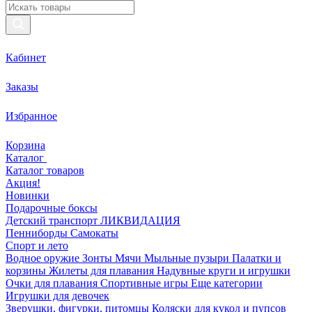
Кабинет
Заказы
Избранное
Корзина
Каталог
Каталог товаров
Акция!
Новинки
Подарочные боксы
Детский транспорт ЛИКВИДАЦИЯ
Пенниборды
Самокаты
Спорт и лето
Водное оружие
Зонты
Мячи
Мыльные пузыри
Палатки и
корзины
Жилеты для плавания
Надувные круги и игрушки
Очки для плавания
Спортивные игры
Еще категории
Игрушки для девочек
Зверушки, фигурки, питомцы
Коляски для кукол и пупсов