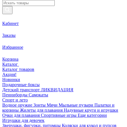
Кабинет
Заказы
Избранное
Корзина
Каталог
Каталог товаров
Акция!
Новинки
Подарочные боксы
Детский транспорт ЛИКВИДАЦИЯ
Пенниборды
Самокаты
Спорт и лето
Водное оружие
Зонты
Мячи
Мыльные пузыри
Палатки и
корзины
Жилеты для плавания
Надувные круги и игрушки
Очки для плавания
Спортивные игры
Еще категории
Игрушки для девочек
Зверушки, фигурки, питомцы
Коляски для кукол и пупсов