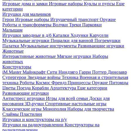
Игровые дома и замки
Игровые наборы
Куклы и пупсы
Еще
категории
Игрушки для мальчиков
Герои
Игровые наборы
Игрушечный транспорт
Оружие
Роботы и трансформеры
Волчки
Треки
Парковки
Малышам
Игрушки заводные в д/б
Каталки
Ходунки
Карусели
Музыкальные игрушки
Пищалки для ванной
Погремушки
Палатки
Музыкальные инструменты
Развивающие игрушки
Животные
Интерактивные животные
Мягкие игрушки
Наборы
животных
Конструкторы
iM.Master
Майнкрафт
Сити
Ниндзяго
Гарри Поттер
Динозавр
Супергерои
Звездные войны
Техника
Военная и строительная
техника
Роботы
Космос
Френдз
Принцессы
Оружие
Питомцы
Цветы
Поезда
Корабли
Архитектура
Еще категории
Развивающие игрушки
Антистресс игрушки
Игры для всей семьи
Доски для
рисования
3D-ручки
Спортивные настольные игры
Классические игры
Монополия
Наборы для творчества
Слаймы
Пластилин
Игрушки и конструкторы на р/у
Игрушки на радиоуправлении
Конструкторы на
радиоуправлении