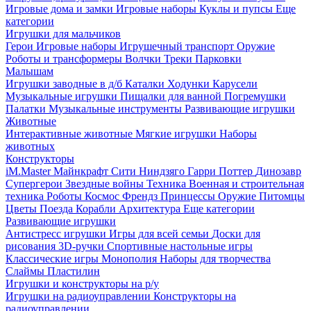
Игровые дома и замки
Игровые наборы
Куклы и пупсы
Еще
категории
Игрушки для мальчиков
Герои
Игровые наборы
Игрушечный транспорт
Оружие
Роботы и трансформеры
Волчки
Треки
Парковки
Малышам
Игрушки заводные в д/б
Каталки
Ходунки
Карусели
Музыкальные игрушки
Пищалки для ванной
Погремушки
Палатки
Музыкальные инструменты
Развивающие игрушки
Животные
Интерактивные животные
Мягкие игрушки
Наборы
животных
Конструкторы
iM.Master
Майнкрафт
Сити
Ниндзяго
Гарри Поттер
Динозавр
Супергерои
Звездные войны
Техника
Военная и строительная
техника
Роботы
Космос
Френдз
Принцессы
Оружие
Питомцы
Цветы
Поезда
Корабли
Архитектура
Еще категории
Развивающие игрушки
Антистресс игрушки
Игры для всей семьи
Доски для
рисования
3D-ручки
Спортивные настольные игры
Классические игры
Монополия
Наборы для творчества
Слаймы
Пластилин
Игрушки и конструкторы на р/у
Игрушки на радиоуправлении
Конструкторы на
радиоуправлении