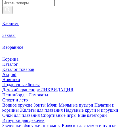
Кабинет
Заказы
Избранное
Корзина
Каталог
Каталог товаров
Акция!
Новинки
Подарочные боксы
Детский транспорт ЛИКВИДАЦИЯ
Пенниборды
Самокаты
Спорт и лето
Водное оружие
Зонты
Мячи
Мыльные пузыри
Палатки и
корзины
Жилеты для плавания
Надувные круги и игрушки
Очки для плавания
Спортивные игры
Еще категории
Игрушки для девочек
Зверушки, фигурки, питомцы
Коляски для кукол и пупсов