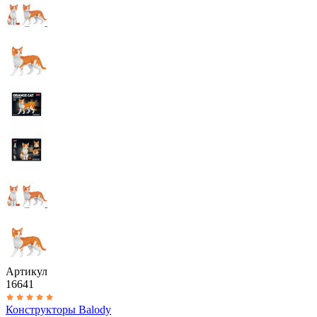
Артикул
16641
Конструкторы Balody