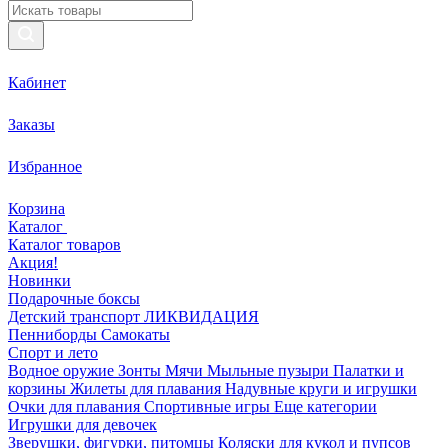
Кабинет
Заказы
Избранное
Корзина
Каталог
Каталог товаров
Акция!
Новинки
Подарочные боксы
Детский транспорт ЛИКВИДАЦИЯ
Пенниборды
Самокаты
Спорт и лето
Водное оружие
Зонты
Мячи
Мыльные пузыри
Палатки и
корзины
Жилеты для плавания
Надувные круги и игрушки
Очки для плавания
Спортивные игры
Еще категории
Игрушки для девочек
Зверушки, фигурки, питомцы
Коляски для кукол и пупсов