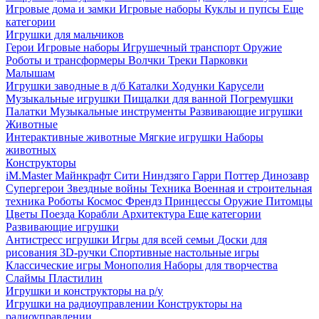
Игровые дома и замки
Игровые наборы
Куклы и пупсы
Еще
категории
Игрушки для мальчиков
Герои
Игровые наборы
Игрушечный транспорт
Оружие
Роботы и трансформеры
Волчки
Треки
Парковки
Малышам
Игрушки заводные в д/б
Каталки
Ходунки
Карусели
Музыкальные игрушки
Пищалки для ванной
Погремушки
Палатки
Музыкальные инструменты
Развивающие игрушки
Животные
Интерактивные животные
Мягкие игрушки
Наборы
животных
Конструкторы
iM.Master
Майнкрафт
Сити
Ниндзяго
Гарри Поттер
Динозавр
Супергерои
Звездные войны
Техника
Военная и строительная
техника
Роботы
Космос
Френдз
Принцессы
Оружие
Питомцы
Цветы
Поезда
Корабли
Архитектура
Еще категории
Развивающие игрушки
Антистресс игрушки
Игры для всей семьи
Доски для
рисования
3D-ручки
Спортивные настольные игры
Классические игры
Монополия
Наборы для творчества
Слаймы
Пластилин
Игрушки и конструкторы на р/у
Игрушки на радиоуправлении
Конструкторы на
радиоуправлении