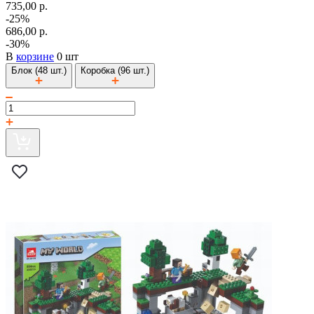
735,00 р.
-25%
686,00 р.
-30%
В
корзине
0 шт
Блок (48 шт.)
Коробка (96 шт.)