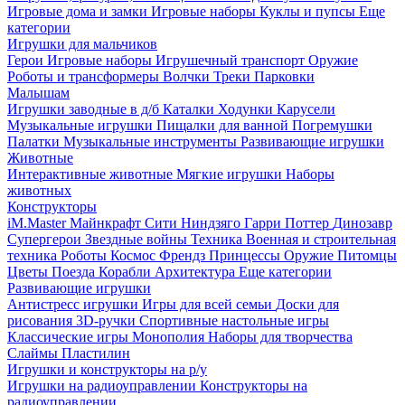
Игровые дома и замки
Игровые наборы
Куклы и пупсы
Еще
категории
Игрушки для мальчиков
Герои
Игровые наборы
Игрушечный транспорт
Оружие
Роботы и трансформеры
Волчки
Треки
Парковки
Малышам
Игрушки заводные в д/б
Каталки
Ходунки
Карусели
Музыкальные игрушки
Пищалки для ванной
Погремушки
Палатки
Музыкальные инструменты
Развивающие игрушки
Животные
Интерактивные животные
Мягкие игрушки
Наборы
животных
Конструкторы
iM.Master
Майнкрафт
Сити
Ниндзяго
Гарри Поттер
Динозавр
Супергерои
Звездные войны
Техника
Военная и строительная
техника
Роботы
Космос
Френдз
Принцессы
Оружие
Питомцы
Цветы
Поезда
Корабли
Архитектура
Еще категории
Развивающие игрушки
Антистресс игрушки
Игры для всей семьи
Доски для
рисования
3D-ручки
Спортивные настольные игры
Классические игры
Монополия
Наборы для творчества
Слаймы
Пластилин
Игрушки и конструкторы на р/у
Игрушки на радиоуправлении
Конструкторы на
радиоуправлении