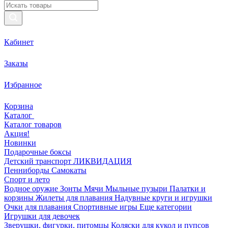
Кабинет
Заказы
Избранное
Корзина
Каталог
Каталог товаров
Акция!
Новинки
Подарочные боксы
Детский транспорт ЛИКВИДАЦИЯ
Пенниборды
Самокаты
Спорт и лето
Водное оружие
Зонты
Мячи
Мыльные пузыри
Палатки и
корзины
Жилеты для плавания
Надувные круги и игрушки
Очки для плавания
Спортивные игры
Еще категории
Игрушки для девочек
Зверушки, фигурки, питомцы
Коляски для кукол и пупсов