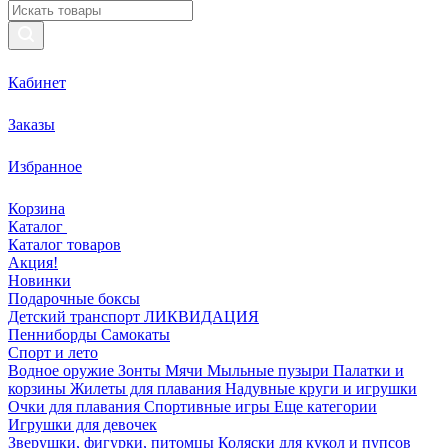
Кабинет
Заказы
Избранное
Корзина
Каталог
Каталог товаров
Акция!
Новинки
Подарочные боксы
Детский транспорт ЛИКВИДАЦИЯ
Пенниборды
Самокаты
Спорт и лето
Водное оружие
Зонты
Мячи
Мыльные пузыри
Палатки и
корзины
Жилеты для плавания
Надувные круги и игрушки
Очки для плавания
Спортивные игры
Еще категории
Игрушки для девочек
Зверушки, фигурки, питомцы
Коляски для кукол и пупсов