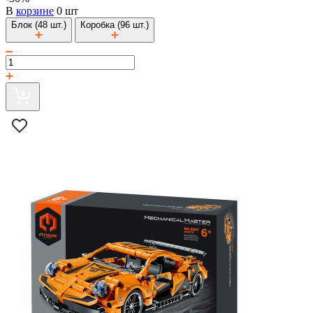
В
корзине
0 шт
Блок (48 шт.)
Коробка (96 шт.)