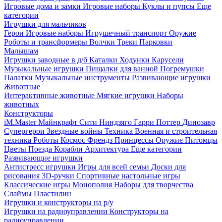
Игровые дома и замки
Игровые наборы
Куклы и пупсы
Еще
категории
Игрушки для мальчиков
Герои
Игровые наборы
Игрушечный транспорт
Оружие
Роботы и трансформеры
Волчки
Треки
Парковки
Малышам
Игрушки заводные в д/б
Каталки
Ходунки
Карусели
Музыкальные игрушки
Пищалки для ванной
Погремушки
Палатки
Музыкальные инструменты
Развивающие игрушки
Животные
Интерактивные животные
Мягкие игрушки
Наборы
животных
Конструкторы
iM.Master
Майнкрафт
Сити
Ниндзяго
Гарри Поттер
Динозавр
Супергерои
Звездные войны
Техника
Военная и строительная
техника
Роботы
Космос
Френдз
Принцессы
Оружие
Питомцы
Цветы
Поезда
Корабли
Архитектура
Еще категории
Развивающие игрушки
Антистресс игрушки
Игры для всей семьи
Доски для
рисования
3D-ручки
Спортивные настольные игры
Классические игры
Монополия
Наборы для творчества
Слаймы
Пластилин
Игрушки и конструкторы на р/у
Игрушки на радиоуправлении
Конструкторы на
радиоуправлении