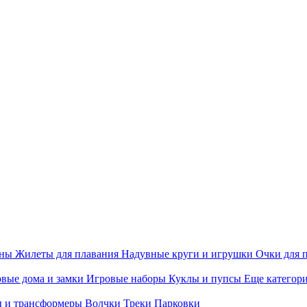
ины
Жилеты для плавания
Надувные круги и игрушки
Очки для 
вые дома и замки
Игровые наборы
Куклы и пупсы
Еще категор
 и трансформеры
Волчки
Треки
Парковки