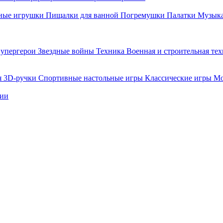
ные игрушки
Пищалки для ванной
Погремушки
Палатки
Музыка
упергерои
Звездные войны
Техника
Военная и строительная те
я
3D-ручки
Спортивные настольные игры
Классические игры
Мо
нии