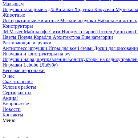
Малышам
Игрушки заводные в д/б
Каталки
Ходунки
Карусели
Музыкаль
Животные
Интерактивные животные
Мягкие игрушки
Наборы животных
Конструкторы
iM.Master
Майнкрафт
Сити
Ниндзяго
Гарри Поттер
Динозавр
С
Цветы
Поезда
Корабли
Архитектура
Еще категории
Развивающие игрушки
Антистресс игрушки
Игры для всей семьи
Доски для рисовани
Игрушки и конструкторы на р/у
Игрушки на радиоуправлении
Конструкторы на радиоуправле
Игрушки Labubu (Лабубу)
Весёлые персонажи
О нас
Скачать прайс
Условия работы
Сертификаты
Акция!
Вопрос-ответ
Новости
Контакты
Меню