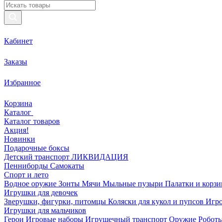
Кабинет
Заказы
Избранное
Корзина
Каталог
Каталог товаров
Акция!
Новинки
Подарочные боксы
Детский транспорт ЛИКВИДАЦИЯ
Пенниборды
Самокаты
Спорт и лето
Водное оружие
Зонты
Мячи
Мыльные пузыри
Палатки и корз
Игрушки для девочек
Зверушки, фигурки, питомцы
Коляски для кукол и пупсов
Игро
Игрушки для мальчиков
Герои
Игровые наборы
Игрушечный транспорт
Оружие
Роботы