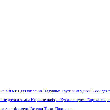
ины
Жилеты для плавания
Надувные круги и игрушки
Очки для 
вые дома и замки
Игровые наборы
Куклы и пупсы
Еще категор
 и трансформеры
Волчки
Треки
Парковки