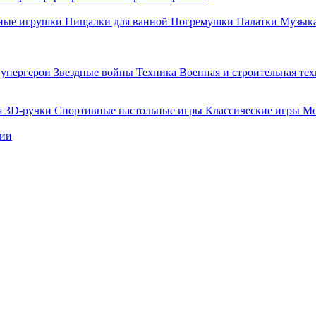
ные игрушки
Пищалки для ванной
Погремушки
Палатки
Музыка
упергерои
Звездные войны
Техника
Военная и строительная те
я
3D-ручки
Спортивные настольные игры
Классические игры
Мо
нии