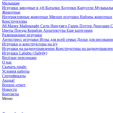
Малышам
Игрушки заводные в д/б
Каталки
Ходунки
Карусели
Музыкаль
Животные
Интерактивные животные
Мягкие игрушки
Наборы животных
Конструкторы
iM.Master
Майнкрафт
Сити
Ниндзяго
Гарри Поттер
Динозавр
С
Цветы
Поезда
Корабли
Архитектура
Еще категории
Развивающие игрушки
Антистресс игрушки
Игры для всей семьи
Доски для рисовани
Игрушки и конструкторы на р/у
Игрушки на радиоуправлении
Конструкторы на радиоуправле
Игрушки Labubu (Лабубу)
Весёлые персонажи
О нас
Скачать прайс
Условия работы
Сертификаты
Акция!
Вопрос-ответ
Новости
Контакты
Меню