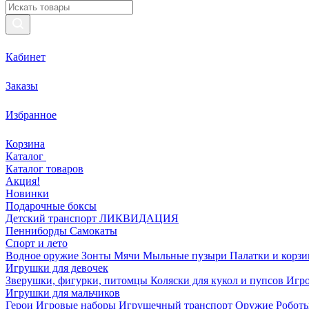
Кабинет
Заказы
Избранное
Корзина
Каталог
Каталог товаров
Акция!
Новинки
Подарочные боксы
Детский транспорт ЛИКВИДАЦИЯ
Пенниборды
Самокаты
Спорт и лето
Водное оружие
Зонты
Мячи
Мыльные пузыри
Палатки и корз
Игрушки для девочек
Зверушки, фигурки, питомцы
Коляски для кукол и пупсов
Игро
Игрушки для мальчиков
Герои
Игровые наборы
Игрушечный транспорт
Оружие
Роботы