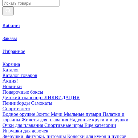
Кабинет
Заказы
Избранное
Корзина
Каталог
Каталог товаров
Акция!
Новинки
Подарочные боксы
Детский транспорт ЛИКВИДАЦИЯ
Пенниборды
Самокаты
Спорт и лето
Водное оружие
Зонты
Мячи
Мыльные пузыри
Палатки и
корзины
Жилеты для плавания
Надувные круги и игрушки
Очки для плавания
Спортивные игры
Еще категории
Игрушки для девочек
Зверушки, фигурки, питомцы
Коляски для кукол и пупсов