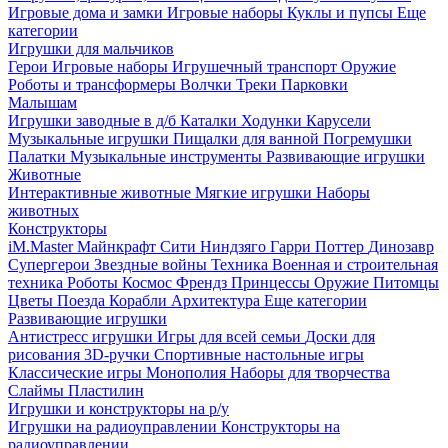
Игровые дома и замки
Игровые наборы
Куклы и пупсы
Еще
категории
Игрушки для мальчиков
Герои
Игровые наборы
Игрушечный транспорт
Оружие
Роботы и трансформеры
Волчки
Треки
Парковки
Малышам
Игрушки заводные в д/б
Каталки
Ходунки
Карусели
Музыкальные игрушки
Пищалки для ванной
Погремушки
Палатки
Музыкальные инструменты
Развивающие игрушки
Животные
Интерактивные животные
Мягкие игрушки
Наборы
животных
Конструкторы
iM.Master
Майнкрафт
Сити
Ниндзяго
Гарри Поттер
Динозавр
Супергерои
Звездные войны
Техника
Военная и строительная
техника
Роботы
Космос
Френдз
Принцессы
Оружие
Питомцы
Цветы
Поезда
Корабли
Архитектура
Еще категории
Развивающие игрушки
Антистресс игрушки
Игры для всей семьи
Доски для
рисования
3D-ручки
Спортивные настольные игры
Классические игры
Монополия
Наборы для творчества
Слаймы
Пластилин
Игрушки и конструкторы на р/у
Игрушки на радиоуправлении
Конструкторы на
радиоуправлении