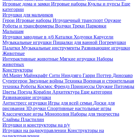
Игровые дома и замки
Игровые наборы
Куклы и пупсы
Еще
категории
Игрушки для мальчиков
Герои
Игровые наборы
Игрушечный транспорт
Оружие
Роботы и трансформеры
Волчки
Треки
Парковки
Малышам
Игрушки заводные в д/б
Каталки
Ходунки
Карусели
Музыкальные игрушки
Пищалки для ванной
Погремушки
Палатки
Музыкальные инструменты
Развивающие игрушки
Животные
Интерактивные животные
Мягкие игрушки
Наборы
животных
Конструкторы
iM.Master
Майнкрафт
Сити
Ниндзяго
Гарри Поттер
Динозавр
Супергерои
Звездные войны
Техника
Военная и строительная
техника
Роботы
Космос
Френдз
Принцессы
Оружие
Питомцы
Цветы
Поезда
Корабли
Архитектура
Еще категории
Развивающие игрушки
Антистресс игрушки
Игры для всей семьи
Доски для
рисования
3D-ручки
Спортивные настольные игры
Классические игры
Монополия
Наборы для творчества
Слаймы
Пластилин
Игрушки и конструкторы на р/у
Игрушки на радиоуправлении
Конструкторы на
радиоуправлении