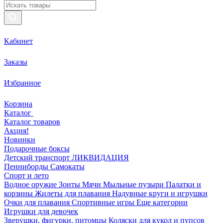
Кабинет
Заказы
Избранное
Корзина
Каталог
Каталог товаров
Акция!
Новинки
Подарочные боксы
Детский транспорт ЛИКВИДАЦИЯ
Пенниборды
Самокаты
Спорт и лето
Водное оружие
Зонты
Мячи
Мыльные пузыри
Палатки и
корзины
Жилеты для плавания
Надувные круги и игрушки
Очки для плавания
Спортивные игры
Еще категории
Игрушки для девочек
Зверушки, фигурки, питомцы
Коляски для кукол и пупсов