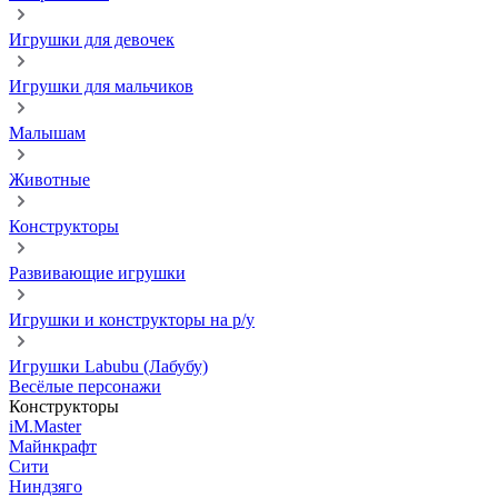
Игрушки для девочек
Игрушки для мальчиков
Малышам
Животные
Конструкторы
Развивающие игрушки
Игрушки и конструкторы на р/у
Игрушки Labubu (Лабубу)
Весёлые персонажи
Конструкторы
iM.Master
Майнкрафт
Сити
Ниндзяго