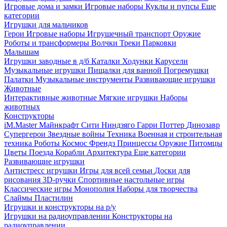
Игровые дома и замки
Игровые наборы
Куклы и пупсы
Еще
категории
Игрушки для мальчиков
Герои
Игровые наборы
Игрушечный транспорт
Оружие
Роботы и трансформеры
Волчки
Треки
Парковки
Малышам
Игрушки заводные в д/б
Каталки
Ходунки
Карусели
Музыкальные игрушки
Пищалки для ванной
Погремушки
Палатки
Музыкальные инструменты
Развивающие игрушки
Животные
Интерактивные животные
Мягкие игрушки
Наборы
животных
Конструкторы
iM.Master
Майнкрафт
Сити
Ниндзяго
Гарри Поттер
Динозавр
Супергерои
Звездные войны
Техника
Военная и строительная
техника
Роботы
Космос
Френдз
Принцессы
Оружие
Питомцы
Цветы
Поезда
Корабли
Архитектура
Еще категории
Развивающие игрушки
Антистресс игрушки
Игры для всей семьи
Доски для
рисования
3D-ручки
Спортивные настольные игры
Классические игры
Монополия
Наборы для творчества
Слаймы
Пластилин
Игрушки и конструкторы на р/у
Игрушки на радиоуправлении
Конструкторы на
радиоуправлении