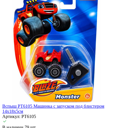
Вспыш PT6105 Машинка с запуском под блистером
14х18х5см
Артикул: PT6105
В наличии 79 шт.