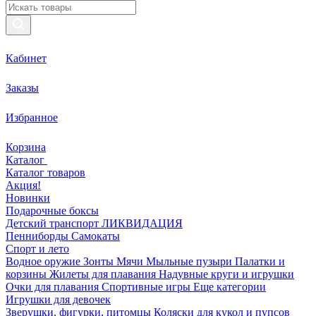
Кабинет
Заказы
Избранное
Корзина
Каталог
Каталог товаров
Акция!
Новинки
Подарочные боксы
Детский транспорт ЛИКВИДАЦИЯ
Пенниборды
Самокаты
Спорт и лето
Водное оружие
Зонты
Мячи
Мыльные пузыри
Палатки и
корзины
Жилеты для плавания
Надувные круги и игрушки
Очки для плавания
Спортивные игры
Еще категории
Игрушки для девочек
Зверушки, фигурки, питомцы
Коляски для кукол и пупсов