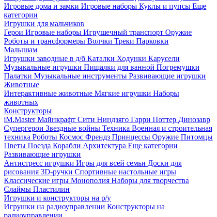
Игровые дома и замки
Игровые наборы
Куклы и пупсы
Еще
категории
Игрушки для мальчиков
Герои
Игровые наборы
Игрушечный транспорт
Оружие
Роботы и трансформеры
Волчки
Треки
Парковки
Малышам
Игрушки заводные в д/б
Каталки
Ходунки
Карусели
Музыкальные игрушки
Пищалки для ванной
Погремушки
Палатки
Музыкальные инструменты
Развивающие игрушки
Животные
Интерактивные животные
Мягкие игрушки
Наборы
животных
Конструкторы
iM.Master
Майнкрафт
Сити
Ниндзяго
Гарри Поттер
Динозавр
Супергерои
Звездные войны
Техника
Военная и строительная
техника
Роботы
Космос
Френдз
Принцессы
Оружие
Питомцы
Цветы
Поезда
Корабли
Архитектура
Еще категории
Развивающие игрушки
Антистресс игрушки
Игры для всей семьи
Доски для
рисования
3D-ручки
Спортивные настольные игры
Классические игры
Монополия
Наборы для творчества
Слаймы
Пластилин
Игрушки и конструкторы на р/у
Игрушки на радиоуправлении
Конструкторы на
радиоуправлении