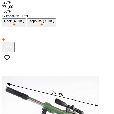
-25%
231,00 р.
-30%
В
корзине
0 шт
Блок (48 шт.)
Коробка (96 шт.)