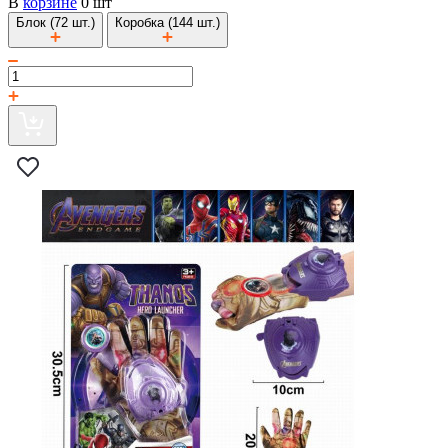
В
корзине
0 шт
Блок (72 шт.)
Коробка (144 шт.)