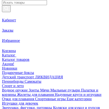
Кабинет
Заказы
Избранное
Корзина
Каталог
Каталог товаров
Акция!
Новинки
Подарочные боксы
Детский транспорт ЛИКВИДАЦИЯ
Пенниборды
Самокаты
Спорт и лето
Водное оружие
Зонты
Мячи
Мыльные пузыри
Палатки и
корзины
Жилеты для плавания
Надувные круги и игрушки
Очки для плавания
Спортивные игры
Еще категории
Игрушки для девочек
Зверушки, фигурки, питомцы
Коляски для кукол и пупсов