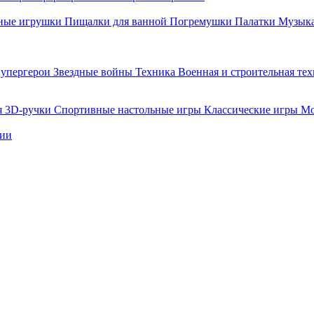
ные игрушки
Пищалки для ванной
Погремушки
Палатки
Музыка
упергерои
Звездные войны
Техника
Военная и строительная те
я
3D-ручки
Спортивные настольные игры
Классические игры
Мо
нии