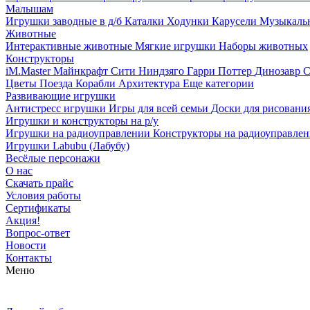
Малышам
Игрушки заводные в д/б
Каталки
Ходунки
Карусели
Музыкаль
Животные
Интерактивные животные
Мягкие игрушки
Наборы животных
Конструкторы
iM.Master
Майнкрафт
Сити
Ниндзяго
Гарри Поттер
Динозавр
С
Цветы
Поезда
Корабли
Архитектура
Еще категории
Развивающие игрушки
Антистресс игрушки
Игры для всей семьи
Доски для рисовани
Игрушки и конструкторы на р/у
Игрушки на радиоуправлении
Конструкторы на радиоуправле
Игрушки Labubu (Лабубу)
Весёлые персонажи
О нас
Скачать прайс
Условия работы
Сертификаты
Акция!
Вопрос-ответ
Новости
Контакты
Меню