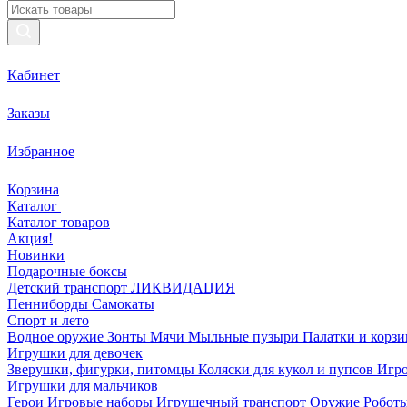
Кабинет
Заказы
Избранное
Корзина
Каталог
Каталог товаров
Акция!
Новинки
Подарочные боксы
Детский транспорт ЛИКВИДАЦИЯ
Пенниборды
Самокаты
Спорт и лето
Водное оружие
Зонты
Мячи
Мыльные пузыри
Палатки и корз
Игрушки для девочек
Зверушки, фигурки, питомцы
Коляски для кукол и пупсов
Игро
Игрушки для мальчиков
Герои
Игровые наборы
Игрушечный транспорт
Оружие
Роботы