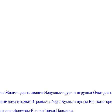
ины
Жилеты для плавания
Надувные круги и игрушки
Очки для 
вые дома и замки
Игровые наборы
Куклы и пупсы
Еще категор
 и трансформеры
Волчки
Треки
Парковки