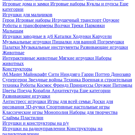
Игровые дома и замки
Игровые наборы
Куклы и пупсы
Еще
категории
Игрушки для мальчиков
Герои
Игровые наборы
Игрушечный транспорт
Оружие
Роботы и трансформеры
Волчки
Треки
Парковки
Малышам
Игрушки заводные в д/б
Каталки
Ходунки
Карусели
Музыкальные игрушки
Пищалки для ванной
Погремушки
Палатки
Музыкальные инструменты
Развивающие игрушки
Животные
Интерактивные животные
Мягкие игрушки
Наборы
животных
Конструкторы
iM.Master
Майнкрафт
Сити
Ниндзяго
Гарри Поттер
Динозавр
Супергерои
Звездные войны
Техника
Военная и строительная
техника
Роботы
Космос
Френдз
Принцессы
Оружие
Питомцы
Цветы
Поезда
Корабли
Архитектура
Еще категории
Развивающие игрушки
Антистресс игрушки
Игры для всей семьи
Доски для
рисования
3D-ручки
Спортивные настольные игры
Классические игры
Монополия
Наборы для творчества
Слаймы
Пластилин
Игрушки и конструкторы на р/у
Игрушки на радиоуправлении
Конструкторы на
радиоуправлении