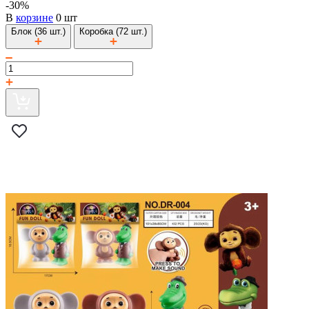
-30%
В
корзине
0 шт
Блок (36 шт.)
Коробка (72 шт.)