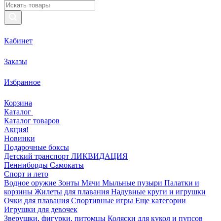
Кабинет
Заказы
Избранное
Корзина
Каталог
Каталог товаров
Акция!
Новинки
Подарочные боксы
Детский транспорт ЛИКВИДАЦИЯ
Пенниборды
Самокаты
Спорт и лето
Водное оружие
Зонты
Мячи
Мыльные пузыри
Палатки и
корзины
Жилеты для плавания
Надувные круги и игрушки
Очки для плавания
Спортивные игры
Еще категории
Игрушки для девочек
Зверушки, фигурки, питомцы
Коляски для кукол и пупсов