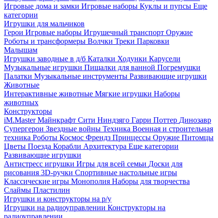
Игровые дома и замки
Игровые наборы
Куклы и пупсы
Еще
категории
Игрушки для мальчиков
Герои
Игровые наборы
Игрушечный транспорт
Оружие
Роботы и трансформеры
Волчки
Треки
Парковки
Малышам
Игрушки заводные в д/б
Каталки
Ходунки
Карусели
Музыкальные игрушки
Пищалки для ванной
Погремушки
Палатки
Музыкальные инструменты
Развивающие игрушки
Животные
Интерактивные животные
Мягкие игрушки
Наборы
животных
Конструкторы
iM.Master
Майнкрафт
Сити
Ниндзяго
Гарри Поттер
Динозавр
Супергерои
Звездные войны
Техника
Военная и строительная
техника
Роботы
Космос
Френдз
Принцессы
Оружие
Питомцы
Цветы
Поезда
Корабли
Архитектура
Еще категории
Развивающие игрушки
Антистресс игрушки
Игры для всей семьи
Доски для
рисования
3D-ручки
Спортивные настольные игры
Классические игры
Монополия
Наборы для творчества
Слаймы
Пластилин
Игрушки и конструкторы на р/у
Игрушки на радиоуправлении
Конструкторы на
радиоуправлении