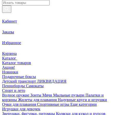
Кабинет
Заказы
Избранное
Корзина
Каталог
Каталог товаров
Акция!
Новинки
Подарочные боксы
Детский транспорт ЛИКВИДАЦИЯ
Пенниборды
Самокаты
Спорт и лето
Водное оружие
Зонты
Мячи
Мыльные пузыри
Палатки и
корзины
Жилеты для плавания
Надувные круги и игрушки
Очки для плавания
Спортивные игры
Еще категории
Игрушки для девочек
Зверушки, фигурки, питомцы
Коляски для кукол и пупсов