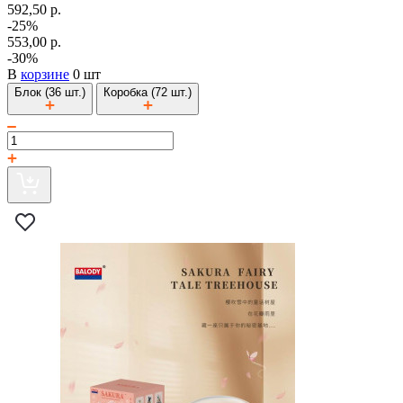
592,50 р.
-25%
553,00 р.
-30%
В
корзине
0 шт
Блок (36 шт.)
Коробка (72 шт.)