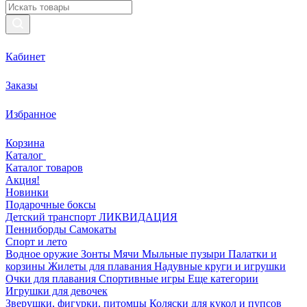
Кабинет
Заказы
Избранное
Корзина
Каталог
Каталог товаров
Акция!
Новинки
Подарочные боксы
Детский транспорт ЛИКВИДАЦИЯ
Пенниборды
Самокаты
Спорт и лето
Водное оружие
Зонты
Мячи
Мыльные пузыри
Палатки и
корзины
Жилеты для плавания
Надувные круги и игрушки
Очки для плавания
Спортивные игры
Еще категории
Игрушки для девочек
Зверушки, фигурки, питомцы
Коляски для кукол и пупсов