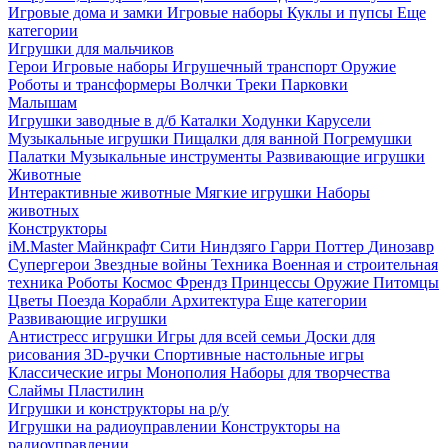
Игровые дома и замки
Игровые наборы
Куклы и пупсы
Еще
категории
Игрушки для мальчиков
Герои
Игровые наборы
Игрушечный транспорт
Оружие
Роботы и трансформеры
Волчки
Треки
Парковки
Малышам
Игрушки заводные в д/б
Каталки
Ходунки
Карусели
Музыкальные игрушки
Пищалки для ванной
Погремушки
Палатки
Музыкальные инструменты
Развивающие игрушки
Животные
Интерактивные животные
Мягкие игрушки
Наборы
животных
Конструкторы
iM.Master
Майнкрафт
Сити
Ниндзяго
Гарри Поттер
Динозавр
Супергерои
Звездные войны
Техника
Военная и строительная
техника
Роботы
Космос
Френдз
Принцессы
Оружие
Питомцы
Цветы
Поезда
Корабли
Архитектура
Еще категории
Развивающие игрушки
Антистресс игрушки
Игры для всей семьи
Доски для
рисования
3D-ручки
Спортивные настольные игры
Классические игры
Монополия
Наборы для творчества
Слаймы
Пластилин
Игрушки и конструкторы на р/у
Игрушки на радиоуправлении
Конструкторы на
радиоуправлении