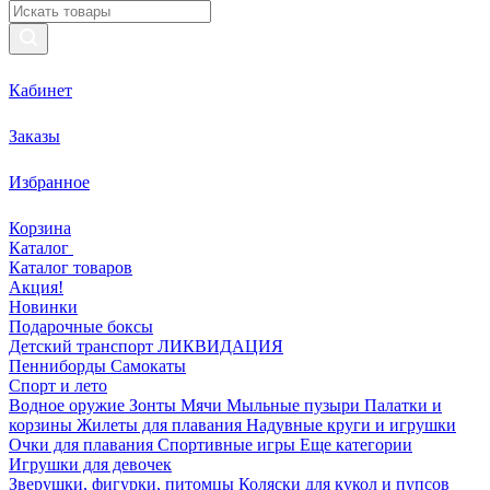
Кабинет
Заказы
Избранное
Корзина
Каталог
Каталог товаров
Акция!
Новинки
Подарочные боксы
Детский транспорт ЛИКВИДАЦИЯ
Пенниборды
Самокаты
Спорт и лето
Водное оружие
Зонты
Мячи
Мыльные пузыри
Палатки и
корзины
Жилеты для плавания
Надувные круги и игрушки
Очки для плавания
Спортивные игры
Еще категории
Игрушки для девочек
Зверушки, фигурки, питомцы
Коляски для кукол и пупсов