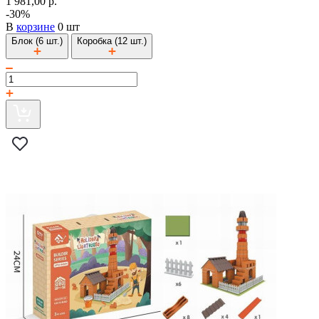
1 981,00 р.
-30%
В
корзине
0 шт
Блок (6 шт.)
Коробка (12 шт.)