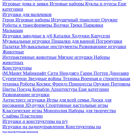
Игровые дома и замки
Игровые наборы
Куклы и пупсы
Еще
категории
Игрушки для мальчиков
Герои
Игровые наборы
Игрушечный транспорт
Оружие
Роботы и трансформеры
Волчки
Треки
Парковки
Малышам
Игрушки заводные в д/б
Каталки
Ходунки
Карусели
Музыкальные игрушки
Пищалки для ванной
Погремушки
Палатки
Музыкальные инструменты
Развивающие игрушки
Животные
Интерактивные животные
Мягкие игрушки
Наборы
животных
Конструкторы
iM.Master
Майнкрафт
Сити
Ниндзяго
Гарри Поттер
Динозавр
Супергерои
Звездные войны
Техника
Военная и строительная
техника
Роботы
Космос
Френдз
Принцессы
Оружие
Питомцы
Цветы
Поезда
Корабли
Архитектура
Еще категории
Развивающие игрушки
Антистресс игрушки
Игры для всей семьи
Доски для
рисования
3D-ручки
Спортивные настольные игры
Классические игры
Монополия
Наборы для творчества
Слаймы
Пластилин
Игрушки и конструкторы на р/у
Игрушки на радиоуправлении
Конструкторы на
радиоуправлении