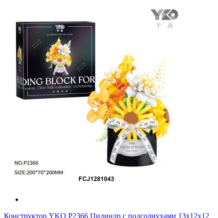
Конструктор YKO P2366 Цилиндр с подсолнухами 13x12x12