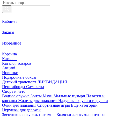
Кабинет
Заказы
Избранное
Корзина
Каталог
Каталог товаров
Акция!
Новинки
Подарочные боксы
Детский транспорт ЛИКВИДАЦИЯ
Пенниборды
Самокаты
Спорт и лето
Водное оружие
Зонты
Мячи
Мыльные пузыри
Палатки и
корзины
Жилеты для плавания
Надувные круги и игрушки
Очки для плавания
Спортивные игры
Еще категории
Игрушки для девочек
Зверушки, фигурки, питомцы
Коляски для кукол и пупсов