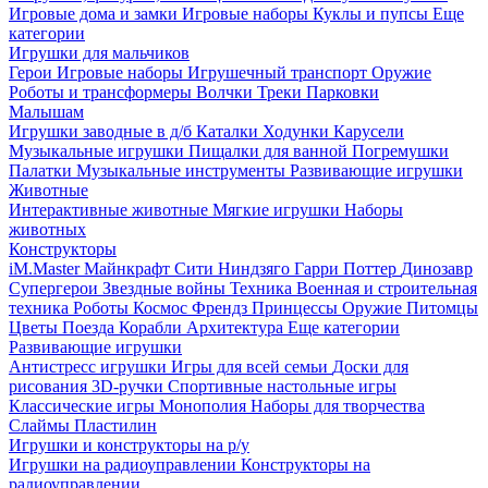
Игровые дома и замки
Игровые наборы
Куклы и пупсы
Еще
категории
Игрушки для мальчиков
Герои
Игровые наборы
Игрушечный транспорт
Оружие
Роботы и трансформеры
Волчки
Треки
Парковки
Малышам
Игрушки заводные в д/б
Каталки
Ходунки
Карусели
Музыкальные игрушки
Пищалки для ванной
Погремушки
Палатки
Музыкальные инструменты
Развивающие игрушки
Животные
Интерактивные животные
Мягкие игрушки
Наборы
животных
Конструкторы
iM.Master
Майнкрафт
Сити
Ниндзяго
Гарри Поттер
Динозавр
Супергерои
Звездные войны
Техника
Военная и строительная
техника
Роботы
Космос
Френдз
Принцессы
Оружие
Питомцы
Цветы
Поезда
Корабли
Архитектура
Еще категории
Развивающие игрушки
Антистресс игрушки
Игры для всей семьи
Доски для
рисования
3D-ручки
Спортивные настольные игры
Классические игры
Монополия
Наборы для творчества
Слаймы
Пластилин
Игрушки и конструкторы на р/у
Игрушки на радиоуправлении
Конструкторы на
радиоуправлении